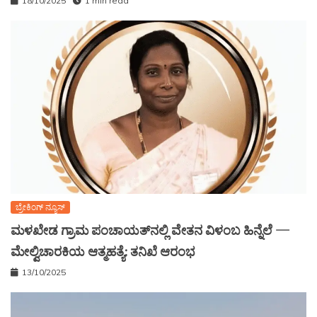
18/10/2025
1 min read
ಬ್ರೇಕಿಂಗ್ ನ್ಯೂಸ್
ಮಳಖೇಡ ಗ್ರಾಮ ಪಂಚಾಯತ್‌ನಲ್ಲಿ ವೇತನ ವಿಳಂಬ ಹಿನ್ನೆಲೆ —
ಮೇಲ್ವಿಚಾರಕಿಯ ಆತ್ಮಹತ್ಯೆ: ತನಿಖೆ ಆರಂಭ
13/10/2025