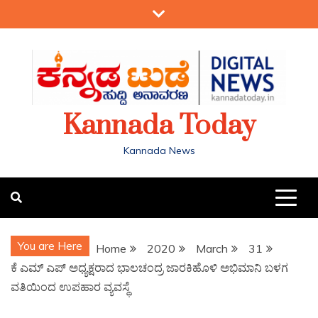
Kannada Today
Kannada News
You are Here
Home
2020
March
31
ಕೆ ಎಮ್ ಎಪ್ ಅಧ್ಯಕ್ಷರಾದ ಭಾಲಚಂದ್ರ ಜಾರಕಿಹೊಳಿ ಅಭಿಮಾನಿ ಬಳಗ
ವತಿಯಿಂದ ಉಪಹಾರ ವ್ಯವಸ್ಥೆ