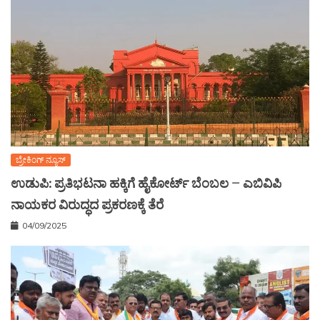
ಬ್ರೇಕಿಂಗ್ ನ್ಯೂಸ್
ಉಡುಪಿ: ಪ್ರತಿಭಟನಾ ಹಕ್ಕಿಗೆ ಹೈಕೋರ್ಟ್ ಬೆಂಬಲ – ಎಬಿವಿಪಿ
ನಾಯಕರ ವಿರುದ್ಧದ ಪ್ರಕರಣಕ್ಕೆ ತೆರೆ
04/09/2025