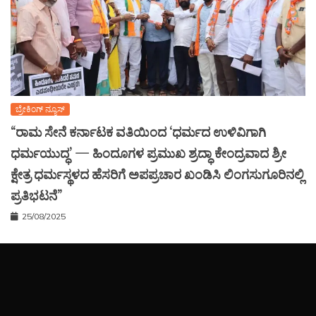
ಬ್ರೇಕಿಂಗ್ ನ್ಯೂಸ್
“ರಾಮ ಸೇನೆ ಕರ್ನಾಟಕ ವತಿಯಿಂದ ‘ಧರ್ಮದ ಉಳಿವಿಗಾಗಿ
ಧರ್ಮಯುದ್ಧ’ — ಹಿಂದೂಗಳ ಪ್ರಮುಖ ಶ್ರದ್ಧಾ ಕೇಂದ್ರವಾದ ಶ್ರೀ
ಕ್ಷೇತ್ರ ಧರ್ಮಸ್ಥಳದ ಹೆಸರಿಗೆ ಅಪಪ್ರಚಾರ ಖಂಡಿಸಿ ಲಿಂಗಸುಗೂರಿನಲ್ಲಿ
ಪ್ರತಿಭಟನೆ”
25/08/2025