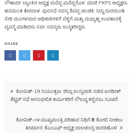
ಸೌಹಾರ್ದ ಬ್ಯಾಂಕಿನ ಅಧ್ಯಕ್ಷ ಮರೆಪ್ಪ ಮರೆಪ್ಪಗೊಳ. ಮಾಜಿ PKPS ಅಧ್ಯಕ್ಷರು
ಹನಮಂತ ತೇರದಾಳ. ಪುರಸಭೆ ಸದಸ್ಯ ಶಿವಪ್ಪ ಚಂಡಕಿ. ಸಿದ್ದು ದುರದುಂಡಿ
ಸೇರಿ ಮಂಗಳವಾರ ಅಧಿಕಾರಿಗಳಿಗೆ ಬೆಳ್ಳಿಗೆ ಮತ್ತು ಮಧ್ಯಾಹ್ನ ಉಪಹಾರಕ್ಕೆ
ವ್ಯವಸ್ಥೆ ಮಾಡಿದರು ಸರ್ವ ಸದಸ್ಯರು ಉಸ್ಥಿತರಿದ್ದರು.
SHARE
ಕೋವಿಡ್-19 ನಿಯಂತ್ರಣ: ಜಿಲ್ಲಾ ಉಸ್ತುವಾರಿ ಸಚಿವ ಜಗದೀಶ್
ಶೆಟ್ಟರ್ ಸಭೆ ಅಸಂಘಟಿತ ಕಾರ್ಮಿಕರಿಗೆ ಸೌಲಭ್ಯ ಕಲ್ಪಿಸಲು ಸೂಚನೆ
ಕೋವಿಡ್-೧೯:ಮುಖ್ಯಮಂತ್ರಿ ಪರಿಹಾರ ನಿಧಿಗೆ ₹೫ ಕೋಟಿ ನೀಡಲು
ತೀರ್ಮಾನ :ಕೆಎಂಎಫ್ ಅಧ್ಯಕ್ಷ ಬಾಲಚಂದ್ರ ಜಾರಕಿಹೊಳಿ