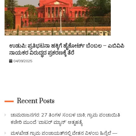
ಉಡುಪಿ: ಪ್ರತಿಭಟನಾ ಹಕ್ಕಿಗೆ ಹೈಕೋರ್ಟ್ ಬೆಂಬಲ – ಎಬಿವಿಪಿ
ನಾಯಕರ ವಿರುದ್ಧದ ಪ್ರಕರಣಕ್ಕೆ ತೆರೆ
04/09/2025
Recent Posts
ಚಾಮರಾಜನಗರ: 27 ತಿಂಗಳ ಸಂಬಳ ಬಾಕಿ; ಗ್ರಾಮ ಪಂಚಾಯಿತಿ
ಕಚೇರಿ ಮುಂದೆ ‘ವಾಟರ್ ಮ್ಯಾನ್’ ಆತ್ಮಹತ್ಯೆ
ಮಳಖೇಡ ಗ್ರಾಮ ಪಂಚಾಯತ್‌ನಲ್ಲಿ ವೇತನ ವಿಳಂಬ ಹಿನ್ನೆಲೆ —