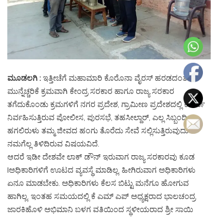
ಮೂಡಲಗಿ :
ಇತ್ತೀಚೆಗೆ ಮಹಾಮಾರಿ ಕೊರೊನಾ ವೈರಸ್ ಹರಡದಂತೆ
ಮುನ್ನೆಚ್ಚರಿಕೆ ಕ್ರಮವಾಗಿ ಕೇಂದ್ರ ಸರಕಾರ ಹಾಗೂ ರಾಜ್ಯ ಸರಕಾರ
ತಗೆದುಕೊಂಡು ಕ್ರಮಗಳಿಗೆ ನಗರ ಪ್ರದೇಶ, ಗ್ರಾಮೀಣ ಪ್ರದೇಶದಲ್ಲಿ ಕಾರ್ಯ
ನಿರ್ವಹಿಸುತ್ತಿರುವ ಪೋಲೀಸ, ಪುರಸಭೆ, ತಹಸೀಲ್ದಾರ್, ಎಲ್ಲ ಸಿಬ್ಬಂದಿ
ಹಗಲಿರುಳು ತಮ್ಮ ಜೀವದ ಹಂಗು ತೊರೆದು ಸೇವೆ ಸಲ್ಲಿಸುತ್ತಿರುವುದು
ನಮಗೆಲ್ಲ ತಿಳಿದಿರುವ ವಿಷಯವಿದೆ.
ಆದರೆ ಇಡೀ ದೇಶವೇ ಲಾಕ್ ಡೌನ್ ಇರುವಾಗ ರಾಜ್ಯ ಸರಕಾರವು ಕೂಡ
lಅಧಿಕಾರಿಗಳಿಗೆ ಊಟದ ವ್ಯವಸ್ಥೆ ಮಾಡಿಲ್ಲ. ಹೀಗಿರುವಾಗ ಅಧಿಕಾರಿಗಳು
ಏನೂ ಮಾಡಬೇಕು. ಅಧಿಕಾರಿಗಳು ಕೆಲಸ ಬಿಟ್ಟು ಮನೆಗೂ ಹೋಗುವ
ಹಾಗಿಲ್ಲ. ಇಂತಹ ಸಮಯದಲ್ಲಿ ಕೆ ಎಮ್ ಎಪ್ ಅಧ್ಯಕ್ಷರಾದ ಭಾಲಚಂದ್ರ
ಜಾರಕಿಹೊಳಿ ಅಭಿಮಾನಿ ಬಳಗ ವತಿಯಿಂದ ಸ್ಥಳೀಯರಾದ ಶ್ರೀ ಸಾಯಿ