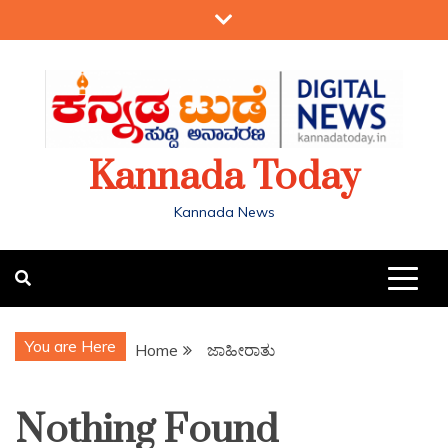
Kannada Today
Kannada News
You are Here
Home
ಜಾಹೀರಾತು
Nothing Found