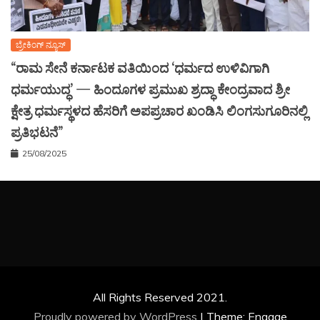
ಬ್ರೇಕಿಂಗ್ ನ್ಯೂಸ್
“ರಾಮ ಸೇನೆ ಕರ್ನಾಟಕ ವತಿಯಿಂದ ‘ಧರ್ಮದ ಉಳಿವಿಗಾಗಿ
ಧರ್ಮಯುದ್ಧ’ — ಹಿಂದೂಗಳ ಪ್ರಮುಖ ಶ್ರದ್ಧಾ ಕೇಂದ್ರವಾದ ಶ್ರೀ
ಕ್ಷೇತ್ರ ಧರ್ಮಸ್ಥಳದ ಹೆಸರಿಗೆ ಅಪಪ್ರಚಾರ ಖಂಡಿಸಿ ಲಿಂಗಸುಗೂರಿನಲ್ಲಿ
ಪ್ರತಿಭಟನೆ”
25/08/2025
All Rights Reserved 2021.
Proudly powered by WordPress
|
Theme: Engage