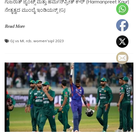
ಗುಜರಾತ್ ಜೈಂಟ್ಸ್ ಮತ್ತು ಹರ್ಮನ್​ಪ್ರೀತ್ ಕೌರ್ (Harmanpreet Kaur)
ನೇತೃತ್ವದ ಮುಂಬೈ ಇಂಡಿಯನ್ಸ್ (GJ
Read More
GJ vs MI
,
rcb
,
women'sipl 2023