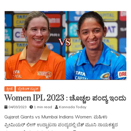
ಕ್ರೀಡೆ
ಬ್ರೇಕಿಂಗ್ ನ್ಯೂಸ್
Women IPL 2023 : ಚೊಚ್ಚಲ ಪಂದ್ಯ ಇಂದು
04/03/2023
1 min read
Kannada Today
Gujarat Giants vs Mumbai Indians Women: ಮಹಿಳಾ
ಪ್ರೀಮಿಯರ್ ಲೀಗ್ ಉದ್ಘಾಟನಾ ಪಂದ್ಯದಲ್ಲಿ ಬೆತ್ ಮೂನಿ ನಾಯಕತ್ವದ