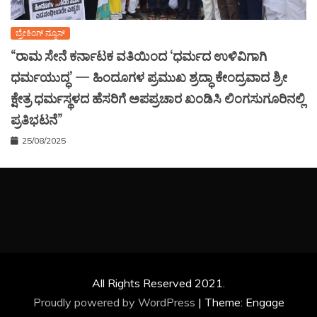
ಬ್ರೇಕಿಂಗ್ ನ್ಯೂಸ್
“ರಾಮ ಸೇನೆ ಕರ್ನಾಟಕ ವತಿಯಿಂದ ‘ಧರ್ಮದ ಉಳಿವಿಗಾಗಿ
ಧರ್ಮಯುದ್ಧ’ — ಹಿಂದೂಗಳ ಪ್ರಮುಖ ಶ್ರದ್ಧಾ ಕೇಂದ್ರವಾದ ಶ್ರೀ
ಕ್ಷೇತ್ರ ಧರ್ಮಸ್ಥಳದ ಹೆಸರಿಗೆ ಅಪಪ್ರಚಾರ ಖಂಡಿಸಿ ಲಿಂಗಸುಗೂರಿನಲ್ಲಿ
ಪ್ರತಿಭಟನೆ”
25/08/2025
All Rights Reserved 2021.
Proudly powered by WordPress
|
Theme: Engage