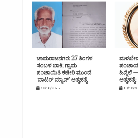
ಚಾಮರಾಜನಗರ: 27 ತಿಂಗಳ
ಮಳಖೇಡ 
ಸಂಬಳ ಬಾಕಿ; ಗ್ರಾಮ
ಪಂಚಾಯತ
ಪಂಚಾಯಿತಿ ಕಚೇರಿ ಮುಂದೆ
ಹಿನ್ನೆಲೆ
‘ವಾಟರ್ ಮ್ಯಾನ್’ ಆತ್ಮಹತ್ಯೆ
ಆತ್ಮಹತ್ಯ
18/10/2025
13/10/2