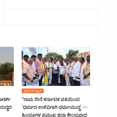
ಬ್ರೇಕಿಂಗ್ ನ್ಯೂಸ್
ಕೋರ್ಟ್
“ರಾಮ ಸೇನೆ ಕರ್ನಾಟಕ ವತಿಯಿಂದ
ರುದ್ಧದ
‘ಧರ್ಮದ ಉಳಿವಿಗಾಗಿ ಧರ್ಮಯುದ್ಧ’ —
ಹಿಂದೂಗಳ ಪ್ರಮುಖ ಶ್ರದ್ಧಾ ಕೇಂದ್ರವಾದ