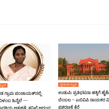
ಬ್ರೇಕಿಂಗ್ ನ್ಯೂಸ್
ನ್ಯೂಸ್
ಉಡುಪಿ: ಪ್ರತಿಭಟನಾ ಹಕ್ಕಿಗೆ ಹೈ
 ಗ್ರಾಮ ಪಂಚಾಯತ್‌ನಲ್ಲಿ
ಬೆಂಬಲ – ಎಬಿವಿಪಿ ನಾಯಕರ ವಿ
ಿಳಂಬ ಹಿನ್ನೆಲೆ —
ಪ್ರಕರಣಕ್ಕೆ ತೆರೆ
ಚಾರಕಿಯ ಆತ್ಮಹತ್ಯೆ: ತನಿಖೆ ಆರಂಭ