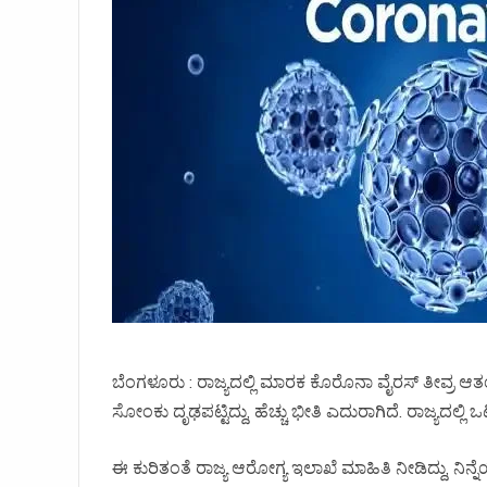
ಬೆಂಗಳೂರು : ರಾಜ್ಯದಲ್ಲಿ ಮಾರಕ ಕೊರೊನಾ ವೈರಸ್ ತೀವ್ರ ಆ
ಸೋಂಕು ದೃಢಪಟ್ಟಿದ್ದು, ಹೆಚ್ಚು ಭೀತಿ ಎದುರಾಗಿದೆ. ರಾಜ್ಯದಲ್ಲಿ 
ಈ ಕುರಿತಂತೆ ರಾಜ್ಯ ಆರೋಗ್ಯ ಇಲಾಖೆ ಮಾಹಿತಿ ನೀಡಿದ್ದು, ನ