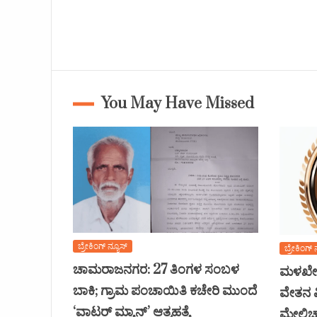
You May Have Missed
ಬ್ರೇಕಿಂಗ್ ನ್ಯೂಸ್
ಬ್ರೇಕಿಂಗ್ 
ಚಾಮರಾಜನಗರ: 27 ತಿಂಗಳ ಸಂಬಳ
ಮಳಖೇಡ
ಬಾಕಿ; ಗ್ರಾಮ ಪಂಚಾಯಿತಿ ಕಚೇರಿ ಮುಂದೆ
ವೇತನ ವ
‘ವಾಟರ್ ಮ್ಯಾನ್’ ಆತ್ಮಹತ್ಯೆ
ಮೇಲ್ವಿ