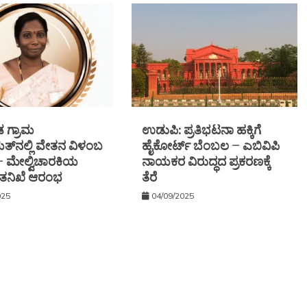
ಗ್ರಾಮ
ಉಡುಪಿ: ಪ್ರತಿಭಟನಾ ಹಕ್ಕಿಗೆ
್‌ನಲ್ಲಿ ವೇತನ ವಿಳಂಬ
ಹೈಕೋರ್ಟ್ ಬೆಂಬಲ – ಎಬಿವಿಪಿ
 — ಮೇಲ್ವಿಚಾರಕಿಯ
ನಾಯಕರ ವಿರುದ್ಧದ ಪ್ರಕರಣಕ್ಕೆ
ೆ: ತನಿಖೆ ಆರಂಭ
ತೆರೆ
025
04/09/2025