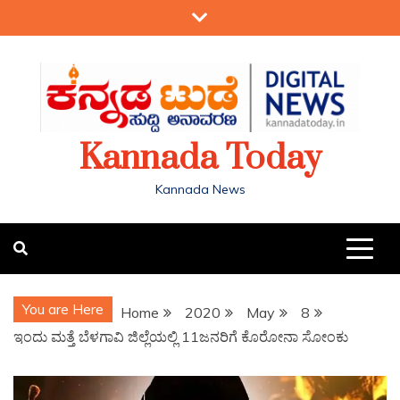
Kannada Today
Kannada News
You are Here
Home
2020
May
8
ಇಂದು ಮತ್ತೆ ಬೆಳಗಾವಿ ಜಿಲ್ಲೆಯಲ್ಲಿ 11ಜನರಿಗೆ ಕೊರೋನಾ ಸೋಂಕು