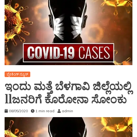
ಬ್ರೇಕಿಂಗ್ ನ್ಯೂಸ್
ಇಂದು ಮತ್ತೆ ಬೆಳಗಾವಿ ಜಿಲ್ಲೆಯಲ್ಲಿ
11ಜನರಿಗೆ ಕೊರೋನಾ ಸೋಂಕು
08/05/2020
1 min read
admin