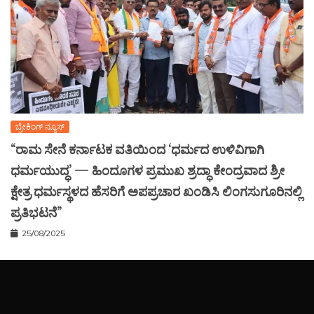
ಬ್ರೇಕಿಂಗ್ ನ್ಯೂಸ್
“ರಾಮ ಸೇನೆ ಕರ್ನಾಟಕ ವತಿಯಿಂದ ‘ಧರ್ಮದ ಉಳಿವಿಗಾಗಿ
ಧರ್ಮಯುದ್ಧ’ — ಹಿಂದೂಗಳ ಪ್ರಮುಖ ಶ್ರದ್ಧಾ ಕೇಂದ್ರವಾದ ಶ್ರೀ
ಕ್ಷೇತ್ರ ಧರ್ಮಸ್ಥಳದ ಹೆಸರಿಗೆ ಅಪಪ್ರಚಾರ ಖಂಡಿಸಿ ಲಿಂಗಸುಗೂರಿನಲ್ಲಿ
ಪ್ರತಿಭಟನೆ”
25/08/2025