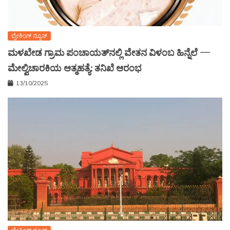
ಬ್ರೇಕಿಂಗ್ ನ್ಯೂಸ್
ಮಳಖೇಡ ಗ್ರಾಮ ಪಂಚಾಯತ್‌ನಲ್ಲಿ ವೇತನ ವಿಳಂಬ ಹಿನ್ನೆಲೆ —
ಮೇಲ್ವಿಚಾರಕಿಯ ಆತ್ಮಹತ್ಯೆ: ತನಿಖೆ ಆರಂಭ
13/10/2025