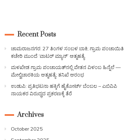
Recent Posts
ಚಾಮರಾಜನಗರ: 27 ತಿಂಗಳ ಸಂಬಳ ಬಾಕಿ; ಗ್ರಾಮ ಪಂಚಾಯಿತಿ
ಕಚೇರಿ ಮುಂದೆ ‘ವಾಟರ್ ಮ್ಯಾನ್’ ಆತ್ಮಹತ್ಯೆ
ಮಳಖೇಡ ಗ್ರಾಮ ಪಂಚಾಯತ್‌ನಲ್ಲಿ ವೇತನ ವಿಳಂಬ ಹಿನ್ನೆಲೆ —
ಮೇಲ್ವಿಚಾರಕಿಯ ಆತ್ಮಹತ್ಯೆ: ತನಿಖೆ ಆರಂಭ
ಉಡುಪಿ: ಪ್ರತಿಭಟನಾ ಹಕ್ಕಿಗೆ ಹೈಕೋರ್ಟ್ ಬೆಂಬಲ – ಎಬಿವಿಪಿ
ನಾಯಕರ ವಿರುದ್ಧದ ಪ್ರಕರಣಕ್ಕೆ ತೆರೆ
Archives
October 2025
September 2025