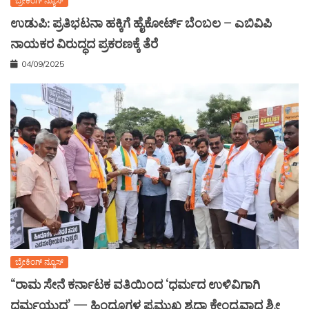
ಬ್ರೇಕಿಂಗ್ ನ್ಯೂಸ್
ಉಡುಪಿ: ಪ್ರತಿಭಟನಾ ಹಕ್ಕಿಗೆ ಹೈಕೋರ್ಟ್ ಬೆಂಬಲ – ಎಬಿವಿಪಿ
ನಾಯಕರ ವಿರುದ್ಧದ ಪ್ರಕರಣಕ್ಕೆ ತೆರೆ
04/09/2025
ಬ್ರೇಕಿಂಗ್ ನ್ಯೂಸ್
“ರಾಮ ಸೇನೆ ಕರ್ನಾಟಕ ವತಿಯಿಂದ ‘ಧರ್ಮದ ಉಳಿವಿಗಾಗಿ
ಧರ್ಮಯುದ್ಧ’ — ಹಿಂದೂಗಳ ಪ್ರಮುಖ ಶ್ರದ್ಧಾ ಕೇಂದ್ರವಾದ ಶ್ರೀ