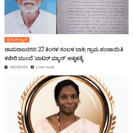
ಬ್ರೇಕಿಂಗ್ ನ್ಯೂಸ್
ಚಾಮರಾಜನಗರ: 27 ತಿಂಗಳ ಸಂಬಳ ಬಾಕಿ; ಗ್ರಾಮ ಪಂಚಾಯಿತಿ
ಕಚೇರಿ ಮುಂದೆ ‘ವಾಟರ್ ಮ್ಯಾನ್’ ಆತ್ಮಹತ್ಯೆ
18/10/2025
1 min read