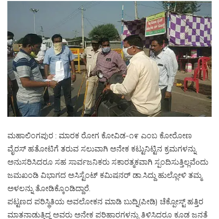
ಮಹಾಲಿಂಗಪುರ : ಮಾರಕ ರೋಗ ಕೋವಿಡ-೧೯ ಎಂಬ ಕೋರೋಣ
ವೈರಸ್ ಹತೋಟಿಗೆ ತರುವ ಸಲುವಾಗಿ ಅನೇಕ ಕಟ್ಟುನಿಟ್ಟಿನ ಕ್ರಮಗಳನ್ನು
ಅನುಸರಿಸಿದರೂ ಸಹ ಸಾರ್ವಜನಿಕರು ಸಕಾರತ್ಮಕವಾಗಿ ಸ್ಪಂದಿಸುತ್ತಿಲ್ಲವೆoದು
ಜಮಖಂಡಿ ವಿಭಾಗದ ಅಸಿಸ್ಟೆಂಟ್ ಕಮಿಷನರ್ ಡಾ.ಸಿದ್ದು ಹುಲ್ಲೋಳಿ ತಮ್ಮ
ಅಳಲನ್ನು ತೋಡಿಕ್ಕೊಂಡಿದ್ದಾರೆ.
ಪಟ್ಟಣದ ಪರಿಸ್ಥಿತಿಯ ಅವಲೋಕನ ಮಾಡಿ ಬುದ್ನಿ(ಪೀಡಿ) ಚೆಕ್ಪೋಸ್ಟ್ ಹತ್ತಿರ
ಮಾತನಾಡುತ್ತಿದ್ದ ಅವರು ಅನೇಕ ಪರಿಹಾರಗಳನ್ನು ತಿಳಿಸಿದರೂ ಕೂಡ ಜನತೆ