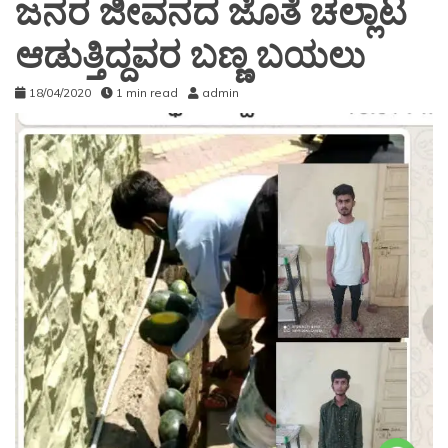
ಜನರ ಜೀವನದ ಜೊತೆ ಚಲ್ಲಾಟ
ಆಡುತ್ತಿದ್ದವರ ಬಣ್ಣ ಬಯಲು
18/04/2020
1 min read
admin