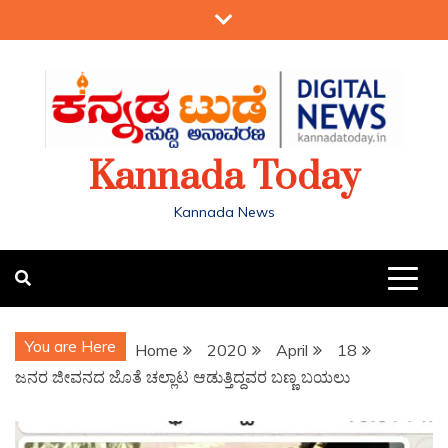
Kannada Today
Kannada News
You are Here
Home
2020
April
18
ಜನರ ಜೀವನದ ಜೊತೆ ಚಲ್ಲಾಟ ಆಡುತ್ತಿದ್ದವರ ಬಣ್ಣ ಬಯಲು