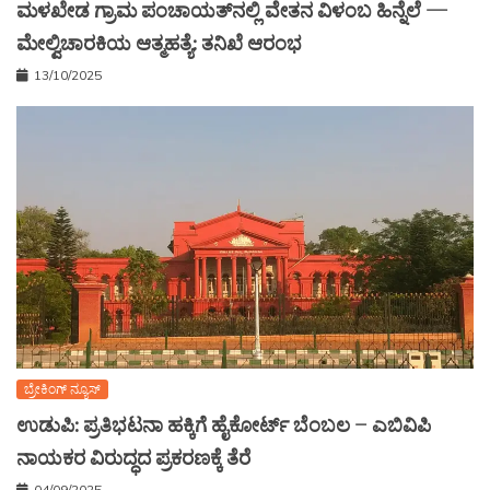
ಮಳಖೇಡ ಗ್ರಾಮ ಪಂಚಾಯತ್‌ನಲ್ಲಿ ವೇತನ ವಿಳಂಬ ಹಿನ್ನೆಲೆ —
ಮೇಲ್ವಿಚಾರಕಿಯ ಆತ್ಮಹತ್ಯೆ: ತನಿಖೆ ಆರಂಭ
13/10/2025
ಬ್ರೇಕಿಂಗ್ ನ್ಯೂಸ್
ಉಡುಪಿ: ಪ್ರತಿಭಟನಾ ಹಕ್ಕಿಗೆ ಹೈಕೋರ್ಟ್ ಬೆಂಬಲ – ಎಬಿವಿಪಿ
ನಾಯಕರ ವಿರುದ್ಧದ ಪ್ರಕರಣಕ್ಕೆ ತೆರೆ
04/09/2025