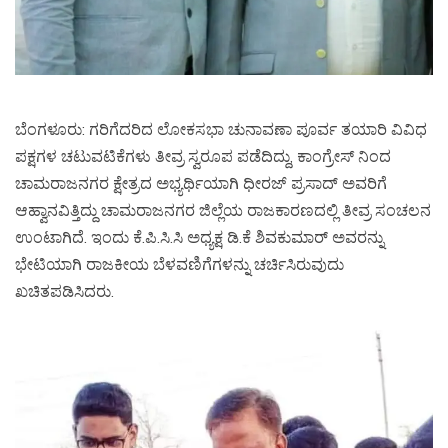
ಬೆಂಗಳೂರು: ಗರಿಗೆದರಿದ ಲೋಕಸಭಾ ಚುನಾವಣಾ ಪೂರ್ವ ತಯಾರಿ ವಿವಿಧ
ಪಕ್ಷಗಳ ಚಟುವಟಿಕೆಗಳು ತೀವ್ರ ಸ್ವರೂಪ ಪಡೆದಿದ್ದು, ಕಾಂಗ್ರೇಸ್ ನಿಂದ
ಚಾಮರಾಜನಗರ ಕ್ಷೇತ್ರದ ಅಭ್ಯರ್ಥಿಯಾಗಿ ಧೀರಜ್ ಪ್ರಸಾದ್ ಅವರಿಗೆ
ಆಹ್ವಾನವಿತ್ತಿದ್ದು ಚಾಮರಾಜನಗರ ಜಿಲ್ಲೆಯ ರಾಜಕಾರಣದಲ್ಲಿ ತೀವ್ರ ಸಂಚಲನ
ಉಂಟಾಗಿದೆ. ಇಂದು ಕೆ.ಪಿ.ಸಿ.ಸಿ ಅಧ್ಯಕ್ಷ ಡಿ.ಕೆ ಶಿವಕುಮಾರ್ ಅವರನ್ನು
ಭೇಟಿಯಾಗಿ ರಾಜಕೀಯ ಬೆಳವಣಿಗೆಗಳನ್ನು ಚರ್ಚಿಸಿರುವುದು
ಖಚಿತಪಡಿಸಿದರು.