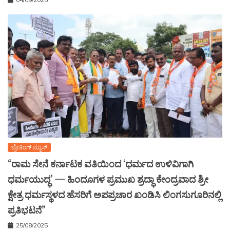
ಬ್ರೇಕಿಂಗ್ ನ್ಯೂಸ್
“ರಾಮ ಸೇನೆ ಕರ್ನಾಟಕ ವತಿಯಿಂದ ‘ಧರ್ಮದ ಉಳಿವಿಗಾಗಿ
ಧರ್ಮಯುದ್ಧ’ — ಹಿಂದೂಗಳ ಪ್ರಮುಖ ಶ್ರದ್ಧಾ ಕೇಂದ್ರವಾದ ಶ್ರೀ
ಕ್ಷೇತ್ರ ಧರ್ಮಸ್ಥಳದ ಹೆಸರಿಗೆ ಅಪಪ್ರಚಾರ ಖಂಡಿಸಿ ಲಿಂಗಸುಗೂರಿನಲ್ಲಿ
ಪ್ರತಿಭಟನೆ”
25/08/2025