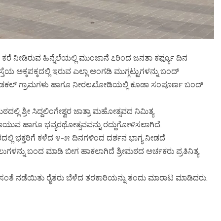
ೆ ನೀಡಿರುವ ಹಿನ್ನೆಲೆಯಲ್ಲಿ ಮುಂಜಾನೆ ೭ರಿಂದ ಜನತಾ ಕರ್ಫ್ಯೂ ದಿನ
ೆಯ ಅಕ್ಕಪಕ್ಕದಲ್ಲಿ ಇರುವ ಎಲ್ಲಾ ಅಂಗಡಿ ಮುಗ್ಗಟ್ಟುಗಳನ್ನು ಬಂದ್
ಟಿ, ಹಿಡಕಲ್ ಗ್ರಾಮಗಳು ಹಾಗೂ ನೀರಲಖೋಡಿಯಲ್ಲಿ ಕೂಡಾ ಸಂಪೂರ್ಣ ಬಂದ್
ದಲ್ಲಿ ಶ್ರೀ ಸಿದ್ದಲಿಂಗೇಶ್ವರ ಜಾತ್ರಾ ಮಹೋತ್ಸವದ ನಿಮಿತ್ಯ
ಹಾಯುವ ಹಾಗೂ ಭವ್ಯರಥೋತ್ಸವವನ್ನು ರದ್ದುಗೋಳಿಸಲಾಗಿದೆ.
‌ಮಠದಲ್ಲಿ ಭಕ್ತರಿಗೆ ಕಳೆದ ೪-೫ ದಿನಗಳಿಂದ ದರ್ಶನ ಭಾಗ್ಯ ನೀಡದೆ
ಲುಗಳನ್ನು ಬಂದ ಮಾಡಿ ಬೀಗ ಹಾಕಲಾಗಿದೆ ಶ್ರೀಮಠದ ಅರ್ಚಕರು ಪ್ರತಿನಿತ್ಯ
ೆ ಸಂತೆ ನಡೆಯಿತು ರೈತರು ಬೆಳೆದ ತರಕಾರಿಯನ್ನು ತಂದು ಮಾರಾಟ ಮಾಡಿದರು.