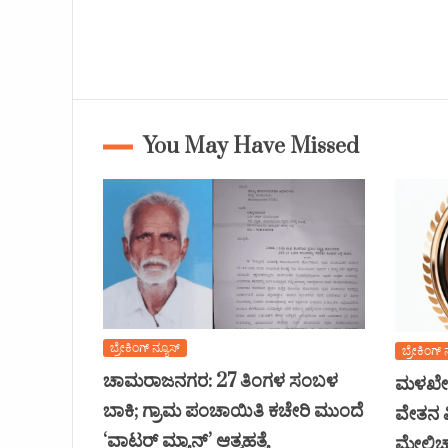
You May Have Missed
ಬ್ರೇಕಿಂಗ್ ನ್ಯೂಸ್
ಬ್ರೇಕಿಂಗ್ 
ಚಾಮರಾಜನಗರ: 27 ತಿಂಗಳ ಸಂಬಳ
ಮಳಖೇಡ
ಬಾಕಿ; ಗ್ರಾಮ ಪಂಚಾಯಿತಿ ಕಚೇರಿ ಮುಂದೆ
ವೇತನ ವ
‘ವಾಟರ್ ಮ್ಯಾನ್’ ಆತ್ಮಹತ್ಯೆ
ಮೇಲ್ವಿ