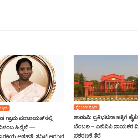
ಬ್ರೇಕಿಂಗ್ ನ್ಯೂಸ್
ನ್ಯೂಸ್
ಉಡುಪಿ: ಪ್ರತಿಭಟನಾ ಹಕ್ಕಿಗೆ ಹೈ
 ಗ್ರಾಮ ಪಂಚಾಯತ್‌ನಲ್ಲಿ
ಬೆಂಬಲ – ಎಬಿವಿಪಿ ನಾಯಕರ ವಿ
ಿಳಂಬ ಹಿನ್ನೆಲೆ —
ಪ್ರಕರಣಕ್ಕೆ ತೆರೆ
ಚಾರಕಿಯ ಆತ್ಮಹತ್ಯೆ: ತನಿಖೆ ಆರಂಭ