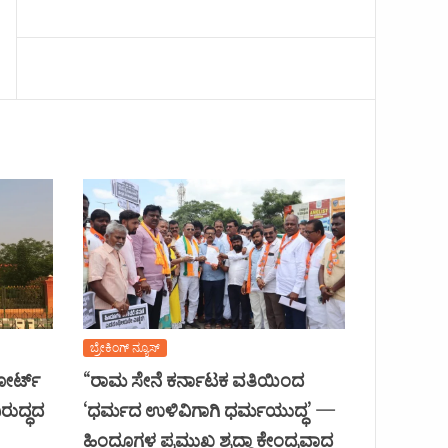
ಬ್ರೇಕಿಂಗ್ ನ್ಯೂಸ್
ಕೋರ್ಟ್
“ರಾಮ ಸೇನೆ ಕರ್ನಾಟಕ ವತಿಯಿಂದ
ರುದ್ಧದ
‘ಧರ್ಮದ ಉಳಿವಿಗಾಗಿ ಧರ್ಮಯುದ್ಧ’ —
ಹಿಂದೂಗಳ ಪ್ರಮುಖ ಶ್ರದ್ಧಾ ಕೇಂದ್ರವಾದ