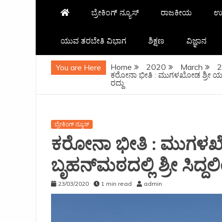
ಬ್ರೇಕಿಂಗ್ ನ್ಯೂಸ್
ರಾಜಕೀಯ
ಉ
ಯುವ ತರಬೇತಿ ವಿಭಾಗ
ಶಿಕ್ಷಣ
ವಿಜ್ಞಾನ
Home
2020
March
2
You are Here
ಕರೋನಾ ಭೀತಿ : ಮುಗಳಖೋಡ ಶ್ರೀ ಯಲ್ಲಾಲ
ರದ್ದು
ಬ್ರೇಕಿಂಗ್ ನ್ಯೂಸ್
ಕರೋನಾ ಭೀತಿ : ಮುಗಳಖೋಡ
ಬೃಹನ್‌ಮಠದಲ್ಲಿ ಶ್ರೀ ಸಿದ್ದ
23/03/2020
1 min read
admin