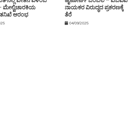
್‌ನಲ್ಲಿ ವೇತನ ವಿಳಂಬ
ಹೈಕೋರ್ಟ್ ಬೆಂಬಲ – ಎಬಿವಿಪಿ
 — ಮೇಲ್ವಿಚಾರಕಿಯ
ನಾಯಕರ ವಿರುದ್ಧದ ಪ್ರಕರಣಕ್ಕೆ
ೆ: ತನಿಖೆ ಆರಂಭ
ತೆರೆ
025
04/09/2025