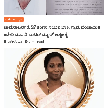
ಬ್ರೇಕಿಂಗ್ ನ್ಯೂಸ್
ಚಾಮರಾಜನಗರ: 27 ತಿಂಗಳ ಸಂಬಳ ಬಾಕಿ; ಗ್ರಾಮ ಪಂಚಾಯಿತಿ
ಕಚೇರಿ ಮುಂದೆ ‘ವಾಟರ್ ಮ್ಯಾನ್’ ಆತ್ಮಹತ್ಯೆ
18/10/2025
1 min read