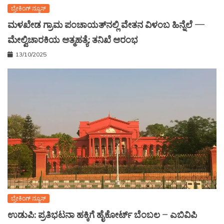
ಬ್ರೇಕಿಂಗ್ ನ್ಯೂಸ್
ಮಳಖೇಡ ಗ್ರಾಮ ಪಂಚಾಯತ್‌ನಲ್ಲಿ ವೇತನ ವಿಳಂಬ ಹಿನ್ನೆಲೆ —
ಮೇಲ್ವಿಚಾರಕಿಯ ಆತ್ಮಹತ್ಯೆ: ತನಿಖೆ ಆರಂಭ
13/10/2025
ಬ್ರೇಕಿಂಗ್ ನ್ಯೂಸ್
ಉಡುಪಿ: ಪ್ರತಿಭಟನಾ ಹಕ್ಕಿಗೆ ಹೈಕೋರ್ಟ್ ಬೆಂಬಲ – ಎಬಿವಿಪಿ