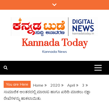
Kannada Today
Kannada News
You are Here
Home
2020
April
3
ಸಾಮಾಜಿಕ ಅಂತರದಲ್ಲಿ ಮಾರಾಟ ಹಾಗೂ ಖರಿದಿ ಮಾಡಲು ರಕ್ಷಾ
ರೇಖೆಗಳನ್ನು ಹಾಕಲಾಯಿತು.