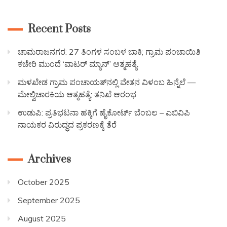
Recent Posts
ಚಾಮರಾಜನಗರ: 27 ತಿಂಗಳ ಸಂಬಳ ಬಾಕಿ; ಗ್ರಾಮ ಪಂಚಾಯಿತಿ
ಕಚೇರಿ ಮುಂದೆ ‘ವಾಟರ್ ಮ್ಯಾನ್’ ಆತ್ಮಹತ್ಯೆ
ಮಳಖೇಡ ಗ್ರಾಮ ಪಂಚಾಯತ್‌ನಲ್ಲಿ ವೇತನ ವಿಳಂಬ ಹಿನ್ನೆಲೆ —
ಮೇಲ್ವಿಚಾರಕಿಯ ಆತ್ಮಹತ್ಯೆ: ತನಿಖೆ ಆರಂಭ
ಉಡುಪಿ: ಪ್ರತಿಭಟನಾ ಹಕ್ಕಿಗೆ ಹೈಕೋರ್ಟ್ ಬೆಂಬಲ – ಎಬಿವಿಪಿ
ನಾಯಕರ ವಿರುದ್ಧದ ಪ್ರಕರಣಕ್ಕೆ ತೆರೆ
Archives
October 2025
September 2025
August 2025