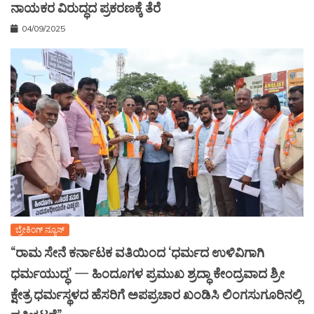
ನಾಯಕರ ವಿರುದ್ಧದ ಪ್ರಕರಣಕ್ಕೆ ತೆರೆ
04/09/2025
ಬ್ರೇಕಿಂಗ್ ನ್ಯೂಸ್
“ರಾಮ ಸೇನೆ ಕರ್ನಾಟಕ ವತಿಯಿಂದ ‘ಧರ್ಮದ ಉಳಿವಿಗಾಗಿ
ಧರ್ಮಯುದ್ಧ’ — ಹಿಂದೂಗಳ ಪ್ರಮುಖ ಶ್ರದ್ಧಾ ಕೇಂದ್ರವಾದ ಶ್ರೀ
ಕ್ಷೇತ್ರ ಧರ್ಮಸ್ಥಳದ ಹೆಸರಿಗೆ ಅಪಪ್ರಚಾರ ಖಂಡಿಸಿ ಲಿಂಗಸುಗೂರಿನಲ್ಲಿ