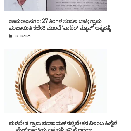
ಚಾಮರಾಜನಗರ: 27 ತಿಂಗಳ ಸಂಬಳ ಬಾಕಿ; ಗ್ರಾಮ
ಪಂಚಾಯಿತಿ ಕಚೇರಿ ಮುಂದೆ ‘ವಾಟರ್ ಮ್ಯಾನ್’ ಆತ್ಮಹತ್ಯೆ
18/10/2025
ಮಳಖೇಡ ಗ್ರಾಮ ಪಂಚಾಯತ್‌ನಲ್ಲಿ ವೇತನ ವಿಳಂಬ ಹಿನ್ನೆಲೆ
— ಮೇಲ್ವಿಚಾರಕಿಯ ಆತ್ಮಹತ್ಯೆ: ತನಿಖೆ ಆರಂಭ