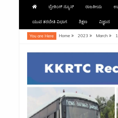
ಬ್ರೇಕಿಂಗ್ ನ್ಯೂಸ್
ರಾಜಕೀಯ
ಉ
ಯುವ ತರಬೇತಿ ವಿಭಾಗ
ಶಿಕ್ಷಣ
ವಿಜ್ಞಾನ
Home
2023
March
1
You are Here