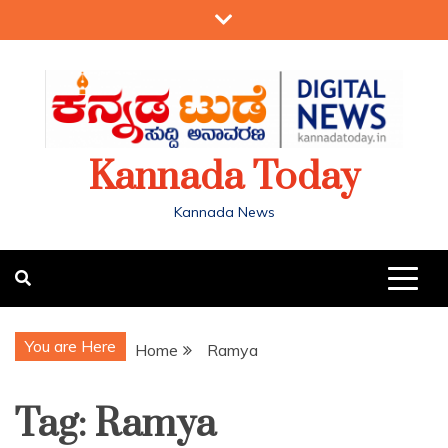
Kannada Today
Kannada News
You are Here
Home
Ramya
Tag:
Ramya