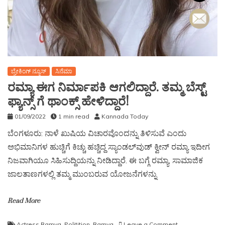
ಬ್ರೇಕಿಂಗ್ ನ್ಯೂಸ್
ಸಿನೆಮಾ
ರಮ್ಯಾ ಈಗ ನಿರ್ಮಾಪಕಿ ಆಗಲಿದ್ದಾರೆ. ತಮ್ಮ ಬೆಸ್ಟ್
ಫ್ಯಾನ್ಸ್ ಗೆ ಥಾಂಕ್ಸ್ ಹೇಳಿದ್ದಾರೆ!
01/09/2022
1 min read
Kannada Today
ಬೆಂಗಳೂರು: ನಾಳೆ ಖುಷಿಯ ವಿಚಾರವೊಂದನ್ನು ತಿಳಿಸುವೆ ಎಂದು
ಅಭಿಮಾನಿಗಳ ಹುಚ್ಚಿಗೆ ಕಿಚ್ಚು ಹಚ್ಚಿದ್ದ ಸ್ಯಾಂಡಲ್‌ವುಡ್ ಕ್ವೀನ್ ರಮ್ಯಾ ಇದೀಗ
ನಿಜವಾಗಿಯೂ ಸಿಹಿಸುದ್ದಿಯನ್ನು ನೀಡಿದ್ದಾರೆ. ಈ ಬಗ್ಗೆ ರಮ್ಯಾ, ಸಾಮಾಜಿಕ
ಜಾಲತಾಣಗಳಲ್ಲಿ ತಮ್ಮ ಮುಂಬರುವ ಯೋಜನೆಗಳನ್ನು
Read More
Actress Ramya
,
Politition
,
Ramya
Leave a Comment