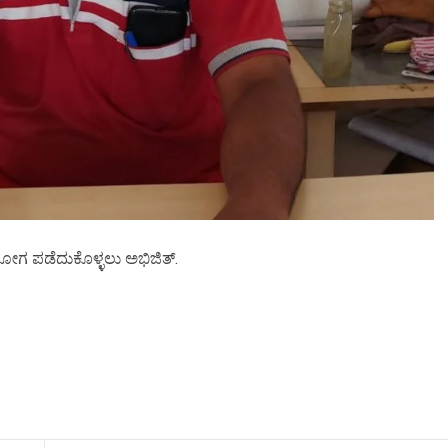
ಪಯೋಗ ಪಡೆದುಕೊಳ್ಳಲು ಅಭಿಜಿತ್.