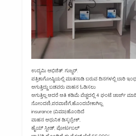
ಉದ್ಯಮಿ ಅಭಿಜಿತ್. ಗುಜ್ಜರ್.
ಪತ್ರಿಕಾಗೋಷ್ಠಿಯಲ್ಲಿ ಮಾತನಾಡಿ ಬರುವ ದಿನಗಳಲ್ಲಿ ಬಾರಿ ಇಂಧನ
ಆಗುತ್ತಿದ್ದು ಬಡವರು ವಾಹನ ಓಡಿಸಲು
ಆಗುತ್ತಿಲ್ಲ ಆದರೆ ಅತಿ ಕಡಿಮೆ ವೆಚ್ಚದಲ್ಲಿ 4 ಘಂಟೆ ಚಾರ್ಜ್ ಮ
ನೋಂದಣಿ,ಪರವಾಣಿಗೆ,ಹೊಂದಬೇಕಾಗಿಲ್ಲ.
insurance (ವಿಮಾ)ಹೊಂದಿದೆ
ವಾಹನ ಆಧುನಿಕ ಡಿಸ್ಕಬ್ರೇಕ್,
ಹೈಯ್ ಸ್ಪೀಡ್, ಪೋರ್ಟಬಲ್
ಬ್ಯಾಟರಿ ಹೊಂದಿದೆ ಈ ವೈಕಲ್ ಬೆಲೆ 66,000/