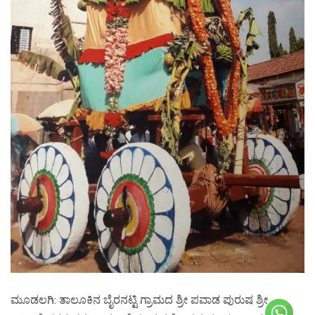
ಮೂಡಲಗಿ: ತಾಲೂಕಿನ ಬೈರನಟ್ಟಿ ಗ್ರಾಮದ ಶ್ರೀ ಪವಾಡ ಪುರುಷ ಶ್ರೀ