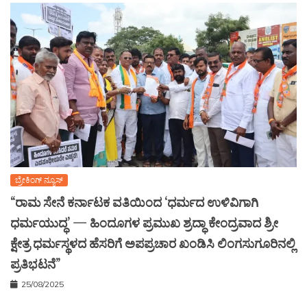
ಬ್ರೇಕಿಂಗ್ ನ್ಯೂಸ್
“ರಾಮ ಸೇನೆ ಕರ್ನಾಟಕ ವತಿಯಿಂದ ‘ಧರ್ಮದ ಉಳಿವಿಗಾಗಿ
ಧರ್ಮಯುದ್ಧ’ — ಹಿಂದೂಗಳ ಪ್ರಮುಖ ಶ್ರದ್ಧಾ ಕೇಂದ್ರವಾದ ಶ್ರೀ
ಕ್ಷೇತ್ರ ಧರ್ಮಸ್ಥಳದ ಹೆಸರಿಗೆ ಅಪಪ್ರಚಾರ ಖಂಡಿಸಿ ಲಿಂಗಸುಗೂರಿನಲ್ಲಿ
ಪ್ರತಿಭಟನೆ”
25/08/2025