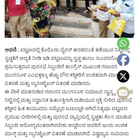
ಅಥಣಿ ;
ಪಟ್ಟಣದಲ್ಲಿ ಕೊರೊನಾ ವೈರಸ್ ಹರಡದಂತೆ ತಡೆಯುವ ನಿಟ್ಟಿನಲ್ಲಿ
ಸ್ವಚ್ಚತೆಗೆ ಆದ್ಯತೆ ನೀಡಿ ಇಡಿ ಪಟ್ಟಣವನ್ನು ಸ್ವಚ್ಚ ಹಾಗೂ ಸುಂದರಗೊಳಿಸಲು
ಶ್ರಮಿಸುತ್ತಿರುವ ಪುರಸಭೆ ಸಿಬ್ಬಂದಿಗೆ ಕಾಂಗ್ರೆಸ್ ಮುಖಂಡ ಗಜಾನನ
ಮಂಗಸೂಳಿ ಎಂಭತ್ತಕ್ಕೂ ಹೆಚ್ಚು ಪೌರ ಕರ‍್ಮಿಕರಿಗೆ ಉಚಿತವಾಗಿ ಮಾಸ್ಕ್
ವಿತರಣೆ ಮತ್ತು ಸ್ಯಾನೀಟೈಜರ್ ವಿತರಣೆ ಮಾಡಿದರು.
ಈ ವೇಳೆ ಮಾತನಾಡಿದ ಗಜಾನನ ಮಂಗಸೂಳಿ ಸಮಾಜದ ಸ್ವಾಸ್ಥ್ಯ ಕಾಯುವ
ನಿಟ್ಟಿನಲ್ಲಿ ಮತ್ತು ಸರ‍್ವಜನಿಕ ಹಿತಾಸಕ್ತಿಗಾಗಿ ದುಡಿಯುವ ರ‍್ಗಕ್ಕೆ ಸೇರಿದ ಪುರಸಭೆ
ಕರ‍್ಮಿಕರ ಹಿತ ಕಾಯುವದು ನಮ್ಮೆಲ್ಲರ ಜವಾಬ್ದಾರಿ ಆಗಿದೆ.ನಿತ್ಯವೂ ಪಟ್ಟಣದ
ಪ್ರಮುಖ ಬೀದಿಗಳಲ್ಲಿ ಮತ್ತು ಪುರಸಭೆ ವ್ಯಾಪ್ತಿಯಲ್ಲಿ ಸ್ವಚ್ಚತಾ ಕೆಲಸ ಮಾಡುವ
ಸಿಬ್ಬಂದಿ ಆರೋಗ್ಯವಂತರಾಗಿರಬೇಕು ಆದ್ದರಿಂದ ಅವರಿಗೆ ಇಂದು ಉಚಿತ
ಮಾಸ್ಕ್ ಮತ್ತು ಸ್ಯಾನಿಟೈಜರ್ ವಿತರಣೆ ಮಾಡಲಾಗಿದೆ. ವಿಶ್ವವ್ಯಾಪಿ ಸಾವಿರಾರು