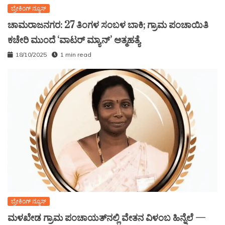
ಬ್ರೇಕಿಂಗ್ ನ್ಯೂಸ್
ಚಾಮರಾಜನಗರ: 27 ತಿಂಗಳ ಸಂಬಳ ಬಾಕಿ; ಗ್ರಾಮ ಪಂಚಾಯಿತಿ
ಕಚೇರಿ ಮುಂದೆ ‘ವಾಟರ್ ಮ್ಯಾನ್’ ಆತ್ಮಹತ್ಯೆ
18/10/2025
1 min read
ಬ್ರೇಕಿಂಗ್ ನ್ಯೂಸ್
ಮಳಖೇಡ ಗ್ರಾಮ ಪಂಚಾಯತ್‌ನಲ್ಲಿ ವೇತನ ವಿಳಂಬ ಹಿನ್ನೆಲೆ —