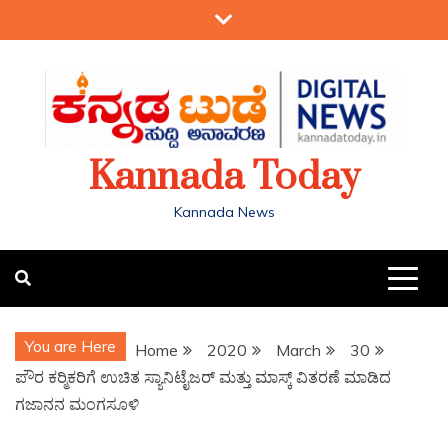
Kannada Today
Kannada News
You are Here
Home
2020
March
30
ಪೌರ ಕರ‍್ಮಿಕರಿಗೆ ಉಚಿತ ಸ್ಯಾನಿಟೈಜರ್ ಮತ್ತು ಮಾಸ್ಕ್ ವಿತರಣೆ ಮಾಡಿದ
ಗಜಾನನ ಮಂಗಸೂಳಿ