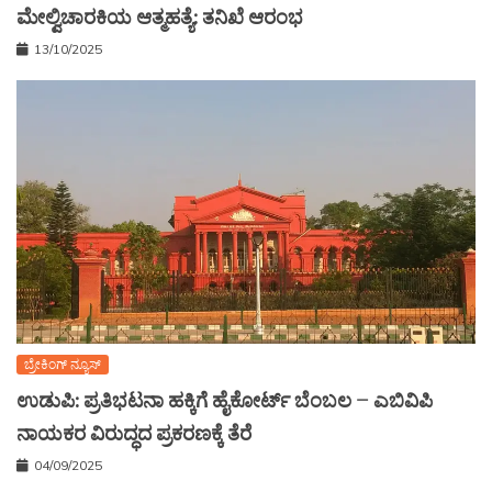
ಮೇಲ್ವಿಚಾರಕಿಯ ಆತ್ಮಹತ್ಯೆ: ತನಿಖೆ ಆರಂಭ
13/10/2025
ಬ್ರೇಕಿಂಗ್ ನ್ಯೂಸ್
ಉಡುಪಿ: ಪ್ರತಿಭಟನಾ ಹಕ್ಕಿಗೆ ಹೈಕೋರ್ಟ್ ಬೆಂಬಲ – ಎಬಿವಿಪಿ
ನಾಯಕರ ವಿರುದ್ಧದ ಪ್ರಕರಣಕ್ಕೆ ತೆರೆ
04/09/2025