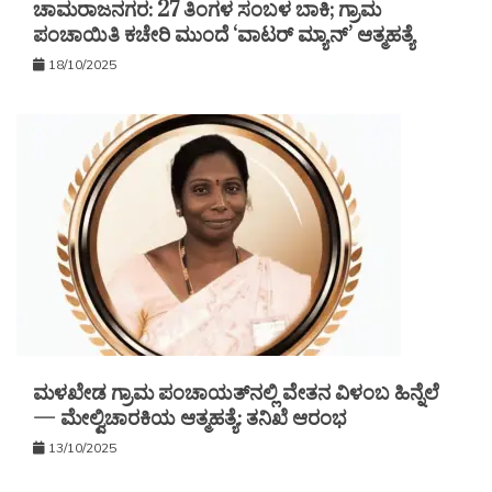
ಚಾಮರಾಜನಗರ: 27 ತಿಂಗಳ ಸಂಬಳ ಬಾಕಿ; ಗ್ರಾಮ
ಪಂಚಾಯಿತಿ ಕಚೇರಿ ಮುಂದೆ ‘ವಾಟರ್ ಮ್ಯಾನ್’ ಆತ್ಮಹತ್ಯೆ
18/10/2025
ಮಳಖೇಡ ಗ್ರಾಮ ಪಂಚಾಯತ್‌ನಲ್ಲಿ ವೇತನ ವಿಳಂಬ ಹಿನ್ನೆಲೆ
— ಮೇಲ್ವಿಚಾರಕಿಯ ಆತ್ಮಹತ್ಯೆ: ತನಿಖೆ ಆರಂಭ
13/10/2025