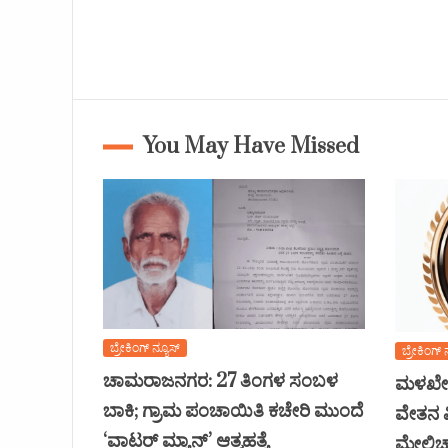
You May Have Missed
ಬ್ರೇಕಿಂಗ್ ನ್ಯೂಸ್
ಬ್ರೇಕಿಂಗ್ 
ಚಾಮರಾಜನಗರ: 27 ತಿಂಗಳ ಸಂಬಳ
ಮಳಖೇಡ
ಬಾಕಿ; ಗ್ರಾಮ ಪಂಚಾಯಿತಿ ಕಚೇರಿ ಮುಂದೆ
ವೇತನ ವ
‘ವಾಟರ್ ಮ್ಯಾನ್’ ಆತ್ಮಹತ್ಯೆ
ಮೇಲ್ವಿ