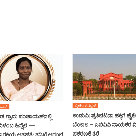
ಬ್ರೇಕಿಂಗ್ ನ್ಯೂಸ್
ನ್ಯೂಸ್
ಉಡುಪಿ: ಪ್ರತಿಭಟನಾ ಹಕ್ಕಿಗೆ ಹೈ
 ಗ್ರಾಮ ಪಂಚಾಯತ್‌ನಲ್ಲಿ
ಬೆಂಬಲ – ಎಬಿವಿಪಿ ನಾಯಕರ ವಿ
ಿಳಂಬ ಹಿನ್ನೆಲೆ —
ಪ್ರಕರಣಕ್ಕೆ ತೆರೆ
ಚಾರಕಿಯ ಆತ್ಮಹತ್ಯೆ: ತನಿಖೆ ಆರಂಭ