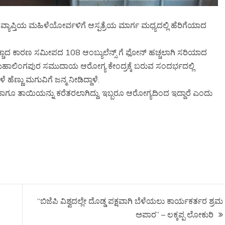
್ತಿಯ ಮಹಿಳೆಯೋರ್ವಳಿಗೆ ಆಸ್ಪತ್ರೆಯ ಮಾರ್ಗ ಮಧ್ಯದಲ್ಲಿ ಹೆರಿಗೆಯಾದ
ೆಚ್ಚಾದ ಕಾರಣ ಸಮೀಪದ 108 ಆಂಬ್ಯುಲೆನ್ಸ್ ಗೆ ಫೋನ್ ಹಚ್ಚಲಾಗಿ ಸರಿಯಾದ
ಹಾಲಿಂಗಪುರ ಸಮುದಾಯ ಆರೋಗ್ಯ ಕೇಂದ್ರಕ್ಕೆ ಬರುವ ಸಂದರ್ಭದಲ್ಲಿ
ೆ ಹೆಣ್ಣು ಮಗುವಿಗೆ ಜನ್ಮ ನೀಡಿದ್ದಾಳೆ.
 ಹಾಗೂ ತಾಯಿಯನ್ನು ಕರೆತರಲಾಗಿದ್ದು, ಇಬ್ಬರೂ ಆರೋಗ್ಯದಿಂದ ಇದ್ದಾರೆ ಎಂದು
“ಬಿಜೆಪಿ ವಿಶ್ವದಲ್ಲೇ ದೊಡ್ಡ ಪಕ್ಷವಾಗಿ ಬೆಳೆಯಲು ಕಾರ್ಯಕರ್ತರ ಶ್ರಮ
ಅಪಾರ” – ಲಕ್ಕಪ್ಪ ಲೋಕುರಿ