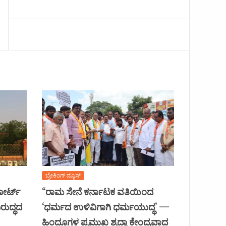
ಬ್ರೇಕಿಂಗ್ ನ್ಯೂಸ್
ಕೋರ್ಟ್
“ರಾಮ ಸೇನೆ ಕರ್ನಾಟಕ ವತಿಯಿಂದ
ರುದ್ಧದ
‘ಧರ್ಮದ ಉಳಿವಿಗಾಗಿ ಧರ್ಮಯುದ್ಧ’ —
ಹಿಂದೂಗಳ ಪ್ರಮುಖ ಶ್ರದ್ಧಾ ಕೇಂದ್ರವಾದ