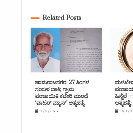
Related Posts
ಚಾಮರಾಜನಗರ: 27 ತಿಂಗಳ
ಮಳಖೇಡ 
ಸಂಬಳ ಬಾಕಿ; ಗ್ರಾಮ
ಪಂಚಾಯತ
ಪಂಚಾಯಿತಿ ಕಚೇರಿ ಮುಂದೆ
ಹಿನ್ನೆಲೆ
‘ವಾಟರ್ ಮ್ಯಾನ್’ ಆತ್ಮಹತ್ಯೆ
ಆತ್ಮಹತ್ಯ
18/10/2025
13/10/2