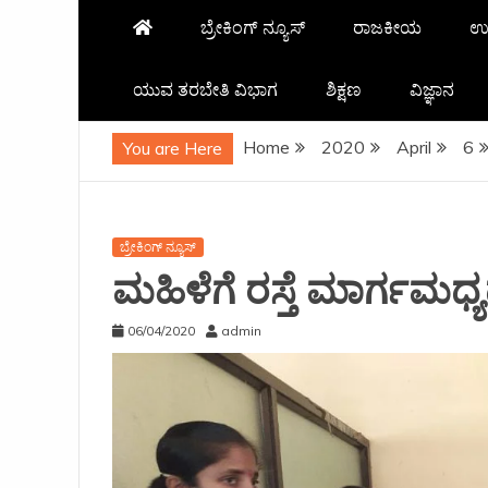
ಬ್ರೇಕಿಂಗ್ ನ್ಯೂಸ್
ರಾಜಕೀಯ
ಉ
ಯುವ ತರಬೇತಿ ವಿಭಾಗ
ಶಿಕ್ಷಣ
ವಿಜ್ಞಾನ
Home
2020
April
6
You are Here
ಬ್ರೇಕಿಂಗ್ ನ್ಯೂಸ್
ಮಹಿಳೆಗೆ ರಸ್ತೆ ಮಾರ್ಗಮಧ್ಯದಲ
06/04/2020
admin