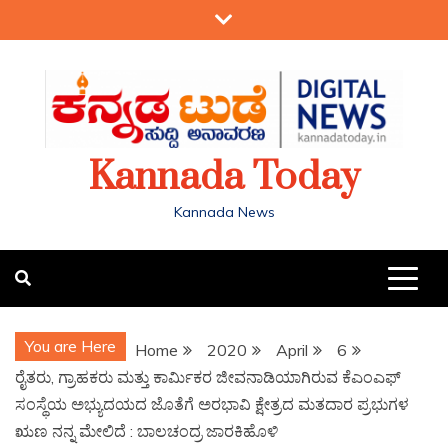
Kannada Today
Kannada News
You are Here
Home
2020
April
6
ರೈತರು, ಗ್ರಾಹಕರು ಮತ್ತು ಕಾರ್ಮಿಕರ ಜೀವನಾಡಿಯಾಗಿರುವ ಕೆಎಂಎಫ್
ಸಂಸ್ಥೆಯ ಅಭ್ಯುದಯದ ಜೊತೆಗೆ ಅರಭಾವಿ ಕ್ಷೇತ್ರದ ಮತದಾರ ಪ್ರಭುಗಳ
ಋಣ ನನ್ನ ಮೇಲಿದೆ : ಬಾಲಚಂದ್ರ ಜಾರಕಿಹೊಳಿ