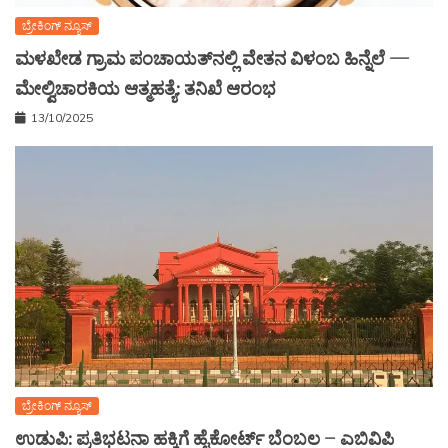
ಬ್ರೇಕಿಂಗ್ ನ್ಯೂಸ್
ಮಳಖೇಡ ಗ್ರಾಮ ಪಂಚಾಯತ್‌ನಲ್ಲಿ ವೇತನ ವಿಳಂಬ ಹಿನ್ನೆಲೆ —
ಮೇಲ್ವಿಚಾರಕಿಯ ಆತ್ಮಹತ್ಯೆ: ತನಿಖೆ ಆರಂಭ
13/10/2025
ಬ್ರೇಕಿಂಗ್ ನ್ಯೂಸ್
ಉಡುಪಿ: ಪ್ರತಿಭಟನಾ ಹಕ್ಕಿಗೆ ಹೈಕೋರ್ಟ್ ಬೆಂಬಲ – ಎಬಿವಿಪಿ