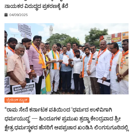
ನಾಯಕರ ವಿರುದ್ಧದ ಪ್ರಕರಣಕ್ಕೆ ತೆರೆ
04/09/2025
ಬ್ರೇಕಿಂಗ್ ನ್ಯೂಸ್
“ರಾಮ ಸೇನೆ ಕರ್ನಾಟಕ ವತಿಯಿಂದ ‘ಧರ್ಮದ ಉಳಿವಿಗಾಗಿ
ಧರ್ಮಯುದ್ಧ’ — ಹಿಂದೂಗಳ ಪ್ರಮುಖ ಶ್ರದ್ಧಾ ಕೇಂದ್ರವಾದ ಶ್ರೀ
ಕ್ಷೇತ್ರ ಧರ್ಮಸ್ಥಳದ ಹೆಸರಿಗೆ ಅಪಪ್ರಚಾರ ಖಂಡಿಸಿ ಲಿಂಗಸುಗೂರಿನಲ್ಲಿ