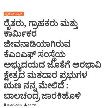
ಬ್ರೇಕಿಂಗ್ ನ್ಯೂಸ್
ರೈತರು, ಗ್ರಾಹಕರು ಮತ್ತು
ಕಾರ್ಮಿಕರ
ಜೀವನಾಡಿಯಾಗಿರುವ
ಕೆಎಂಎಫ್ ಸಂಸ್ಥೆಯ
ಅಭ್ಯುದಯದ ಜೊತೆಗೆ ಅರಭಾವಿ
ಕ್ಷೇತ್ರದ ಮತದಾರ ಪ್ರಭುಗಳ
ಋಣ ನನ್ನ ಮೇಲಿದೆ :
ಬಾಲಚಂದ್ರ ಜಾರಕಿಹೊಳಿ
06/04/2020
admin