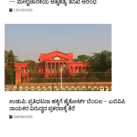
— ಮೇಲ್ವಿಚಾರಕಿಯ ಆತ್ಮಹತ್ಯೆ: ತನಿಖೆ ಆರಂಭ
13/10/2025
ಉಡುಪಿ: ಪ್ರತಿಭಟನಾ ಹಕ್ಕಿಗೆ ಹೈಕೋರ್ಟ್ ಬೆಂಬಲ – ಎಬಿವಿಪಿ
ನಾಯಕರ ವಿರುದ್ಧದ ಪ್ರಕರಣಕ್ಕೆ ತೆರೆ
04/09/2025