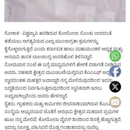
ಗೋಕಾಕ : ವಿಶ್ವವ್ಯಾಪಿ ಹರಡಿರುವ ಕೋರೋನಾ ಸೊಂಕು ಬಾರದಂತೆ
ತಡೆಯಲು ಅಗತ್ಯವಿರುವ ಎಲ್ಲಾ ಮುಂಜಾಗ್ರತಾ ಕ್ರಮಗಳನ್ನು
ಕೈಗೊಳ್ಳಲಾಗುತ್ತಿದೆ ಎಂದು ಕರ್ನಾಟಕ ಹಾಲು ಮಹಾಮಂಡಳಿ ಅಧ್ಯಕ್ಷ ಮತ್ತು
ಅರಭಾವಿ ಶಾಸಕ ಬಾಲಚಂದ್ರ ಜಾರಕಿಹೊಳಿ ತಿಳಿಸಿದ್ದಾರೆ.
ಸೋಮವಾರ ಸಂಜೆ ಈ ಬಗ್ಗೆ ಮಾಧ್ಯಮಗಳಿಗೆ ಹೇಳಿಕೆ ಬಿಡುಗಡೆ ನೀಡಿರುವ
ಅವರು, ಸಹಕಾರಿ ಕ್ಷೇತ್ರದ ಮುಂಚೂಣಿಯಲ್ಲಿರುವ ಕೆಎಂಎಫ್ ಅಧ್ಯಕ್ಷ
ಸ್ಥಾನದಂತಹ ಮಹತ್ತರ ಜವಾಬ್ದಾರಿ ನನ್ನ ಮೇಲಿರುವುದರಿಂದ ಇದನ್ನು
ಬದ್ಧತೆಯಿಂದ ನಿರ್ವಹಿಸುತ್ತಿರುವುದರಿಂದ ಸ್ಥಾನಿಕವಾಗಿ ಇರಲು
ಸಾಧ್ಯವಾಗಿಲ್ಲವೆಂದು ಅವರು ಹೇಳಿದ್ದಾರೆ.
ರೈತರು, ಗ್ರಾಹಕರು ಮತ್ತು ಕಾರ್ಮಿಕರ ಜೀವನಾಡಿಯಾಗಿರುವ ಕೆಎಂಎಫ್
ಸಂಸ್ಥೆಯ ಅಭ್ಯುದಯದ ಜೊತೆಗೆ ಅರಭಾವಿ ಕ್ಷೇತ್ರದ ಮತದಾರ ಪ್ರಭುಗಳ
ಋಣ ನನ್ನ ಮೇಲಿದೆ. ಕೋರೋನಾ ವೈರಸ್ ದಿನದಿಂದ ದಿನಕ್ಕೆ ಹೆಚ್ಚಾಗುತ್ತಿದೆ.
ಇದನ್ನು ನಿರ್ಲಕ್ಷ್ಯ ವಹಿಸಿದರೆ ದೊಡ್ಡ ಗಂಡಾತರವನ್ನು ನಾವೆಲ್ಲ