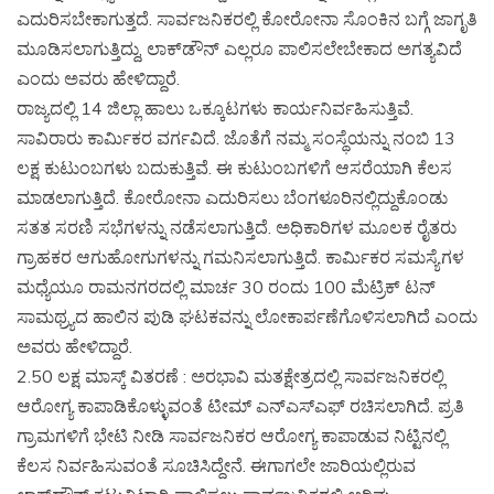
ಎದುರಿಸಬೇಕಾಗುತ್ತದೆ. ಸಾರ್ವಜನಿಕರಲ್ಲಿ ಕೋರೋನಾ ಸೊಂಕಿನ ಬಗ್ಗೆ ಜಾಗೃತಿ
ಮೂಡಿಸಲಾಗುತ್ತಿದ್ದು, ಲಾಕ್‍ಡೌನ್ ಎಲ್ಲರೂ ಪಾಲಿಸಲೇಬೇಕಾದ ಅಗತ್ಯವಿದೆ
ಎಂದು ಅವರು ಹೇಳಿದ್ದಾರೆ.
ರಾಜ್ಯದಲ್ಲಿ 14 ಜಿಲ್ಲಾ ಹಾಲು ಒಕ್ಕೂಟಗಳು ಕಾರ್ಯನಿರ್ವಹಿಸುತ್ತಿವೆ.
ಸಾವಿರಾರು ಕಾರ್ಮಿಕರ ವರ್ಗವಿದೆ. ಜೊತೆಗೆ ನಮ್ಮ ಸಂಸ್ಥೆಯನ್ನು ನಂಬಿ 13
ಲಕ್ಷ ಕುಟುಂಬಗಳು ಬದುಕುತ್ತಿವೆ. ಈ ಕುಟುಂಬಗಳಿಗೆ ಆಸರೆಯಾಗಿ ಕೆಲಸ
ಮಾಡಲಾಗುತ್ತಿದೆ. ಕೋರೋನಾ ಎದುರಿಸಲು ಬೆಂಗಳೂರಿನಲ್ಲಿದ್ದುಕೊಂಡು
ಸತತ ಸರಣಿ ಸಭೆಗಳನ್ನು ನಡೆಸಲಾಗುತ್ತಿದೆ. ಅಧಿಕಾರಿಗಳ ಮೂಲಕ ರೈತರು
ಗ್ರಾಹಕರ ಆಗುಹೋಗುಗಳನ್ನು ಗಮನಿಸಲಾಗುತ್ತಿದೆ. ಕಾರ್ಮಿಕರ ಸಮಸ್ಯೆಗಳ
ಮಧ್ಯೆಯೂ ರಾಮನಗರದಲ್ಲಿ ಮಾರ್ಚ 30 ರಂದು 100 ಮೆಟ್ರಿಕ್ ಟನ್
ಸಾಮಥ್ರ್ಯದ ಹಾಲಿನ ಪುಡಿ ಘಟಕವನ್ನು ಲೋಕಾರ್ಪಣೆಗೊಳಿಸಲಾಗಿದೆ ಎಂದು
ಅವರು ಹೇಳಿದ್ದಾರೆ.
2.50 ಲಕ್ಷ ಮಾಸ್ಕ್ ವಿತರಣೆ : ಅರಭಾವಿ ಮತಕ್ಷೇತ್ರದಲ್ಲಿ ಸಾರ್ವಜನಿಕರಲ್ಲಿ
ಆರೋಗ್ಯ ಕಾಪಾಡಿಕೊಳ್ಳುವಂತೆ ಟೀಮ್ ಎನ್‍ಎಸ್‍ಎಫ್ ರಚಿಸಲಾಗಿದೆ. ಪ್ರತಿ
ಗ್ರಾಮಗಳಿಗೆ ಭೇಟಿ ನೀಡಿ ಸಾರ್ವಜನಿಕರ ಆರೋಗ್ಯ ಕಾಪಾಡುವ ನಿಟ್ಟಿನಲ್ಲಿ
ಕೆಲಸ ನಿರ್ವಹಿಸುವಂತೆ ಸೂಚಿಸಿದ್ದೇನೆ. ಈಗಾಗಲೇ ಜಾರಿಯಲ್ಲಿರುವ