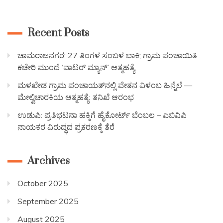
Recent Posts
ಚಾಮರಾಜನಗರ: 27 ತಿಂಗಳ ಸಂಬಳ ಬಾಕಿ; ಗ್ರಾಮ ಪಂಚಾಯಿತಿ
ಕಚೇರಿ ಮುಂದೆ ‘ವಾಟರ್ ಮ್ಯಾನ್’ ಆತ್ಮಹತ್ಯೆ
ಮಳಖೇಡ ಗ್ರಾಮ ಪಂಚಾಯತ್‌ನಲ್ಲಿ ವೇತನ ವಿಳಂಬ ಹಿನ್ನೆಲೆ —
ಮೇಲ್ವಿಚಾರಕಿಯ ಆತ್ಮಹತ್ಯೆ: ತನಿಖೆ ಆರಂಭ
ಉಡುಪಿ: ಪ್ರತಿಭಟನಾ ಹಕ್ಕಿಗೆ ಹೈಕೋರ್ಟ್ ಬೆಂಬಲ – ಎಬಿವಿಪಿ
ನಾಯಕರ ವಿರುದ್ಧದ ಪ್ರಕರಣಕ್ಕೆ ತೆರೆ
Archives
October 2025
September 2025
August 2025