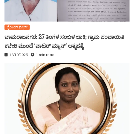
ಬ್ರೇಕಿಂಗ್ ನ್ಯೂಸ್
ಚಾಮರಾಜನಗರ: 27 ತಿಂಗಳ ಸಂಬಳ ಬಾಕಿ; ಗ್ರಾಮ ಪಂಚಾಯಿತಿ
ಕಚೇರಿ ಮುಂದೆ ‘ವಾಟರ್ ಮ್ಯಾನ್’ ಆತ್ಮಹತ್ಯೆ
18/10/2025
1 min read