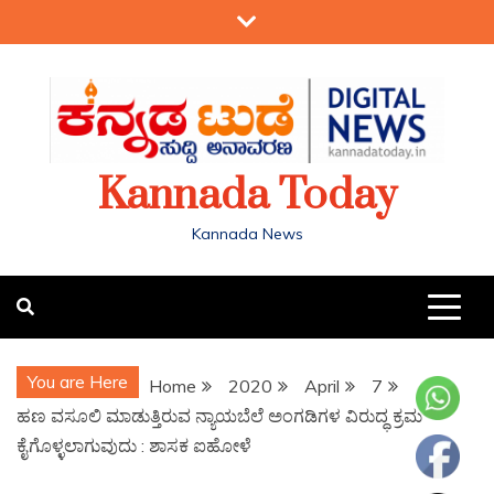
Kannada Today
Kannada News
You are Here
Home
2020
April
7
ಹಣ ವಸೂಲಿ ಮಾಡುತ್ತಿರುವ ನ್ಯಾಯಬೆಲೆ ಅಂಗಡಿಗಳ ವಿರುದ್ಧ ಕ್ರಮ
ಕೈಗೊಳ್ಳಲಾಗುವುದು : ಶಾಸಕ ಐಹೋಳೆ