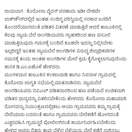
ರಾಯಬಾಗ : ಕೊರೋನಾ ವೈರಸ್ ಪರಣಾಮ ಇಡೀ ದೇಶವೇ
ಲಾಕ್‍ಡೌನ್‍ದಲ್ಲಿದೆ ಇಂತಹ ಸಂದಿಗ್ಧ ಪರಿಸ್ಥಿಯಲ್ಲಿ ಸರಕಾರ ಜನರಿಗೆ
ತೊಂದರೆಯಾಗದಂತೆ ಪಡಿತರ ವಿತರಣೆ ಮಾಡುತ್ತಿದೆ ಆದರೆ ತಾಲೂಕಿನಲ್ಲಿ
ಕೆಲವು ನ್ಯಾಯ ಬೆಲೆ ಅಂಗಡಿಯವರು ಗ್ರಾಹಕರಿಂದ ಹಣ ವಸೂಲಿ
ಮಾಡುತ್ತಿರುವುದು ಗಮನಕ್ಕೆ ಬಂದಿದೆ ಕೂಡಲೇ ಇದನ್ನು ನಿಲ್ಲಿಸಿಬೇಕು
ಇಲ್ಲದಿದ್ದರೆ ಇಂತಹ ನ್ಯಾಯಬೆಲೆ ಅಂಗಡಿಗಳ ವಿರುದ್ಧ ಜಿಲ್ಲಾಧಿಕಾರಿಗಳ
ಗಮನಕ್ಕೆ ತಂದು ಅಂತಹ ಅಂಗಡಿಗಳ ಮೇಲೆ ಕ್ರಮ ಕೈಗೊಳ್ಳಲಾಗುವುದೆಂದು
ಶಾಸಕ ಡಿ.ಎಂ.ಐಹೊಳೆ ಹೇಳಿದರು.
ಮಂಗಳವಾರ ತಾಲೂಕಿನ ಕಂಕಣವಾಡಿ ಹಾಗೂ ನಿಪನಾಳ ಗ್ರಾಮದಲ್ಲಿ
ಕೊರೋನಾ ಜಾಗೃತಿ ಸಭೆಯಲ್ಲಿ ಮಾತನಾಡಿದರು. ನ್ಯಾಯಬೆಲೆ
ಅಂಗಡಿಯವರು ಬಿಪಿಎಲ್ ಪಡಿತದಾರರಿಂದ ಹಣ ಪಡೆಯದೆ ಉಚಿತವಾಗಿ
ಪಡಿತರ ಧಾನ್ಯವನ್ನು ವಿತರಿಸಬೇಕೆಂದು ಹೇಳಿದರು. ಕೊರೋನಾ ಮಹಾಮಾರಿ
ರೋಗವನ್ನು ನಿಯಂತ್ರಣದಲ್ಲಿಡಲು ಆಯಾ ಗ್ರಾಮದವರು ತಮ್ಮ ಗ್ರಾಮಕ್ಕೆ
ಬೇರೆಯಾರು ಬರದಂತೆ ಹಾಗೂ ಗ್ರಾಮದವರು ಬೇರೆಕಡೆಗೆ ಹೋಗದಂತೆ
ಎಚ್ಚರವಹಿಸಿ ಗ್ರಾಮಸ್ಥರೆ ಪೋಲೀಸ್‍ರಂತೆ ಕಾರ್ಯನಿರ್ವಹಿಸಬೇಕೆಂದು
ಹೇಳಿದ ಅವರು ರೈತರು ತಾವು ಬೆಳೆದ ಬೆಳೆಯನ್ನು ಬೇರೆ ಕಡೆಗೆ ಸಾಗಿಸಲು