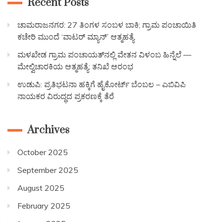
Recent Posts
ಚಾಮರಾಜನಗರ: 27 ತಿಂಗಳ ಸಂಬಳ ಬಾಕಿ; ಗ್ರಾಮ ಪಂಚಾಯಿತಿ
ಕಚೇರಿ ಮುಂದೆ ‘ವಾಟರ್ ಮ್ಯಾನ್’ ಆತ್ಮಹತ್ಯೆ
ಮಳಖೇಡ ಗ್ರಾಮ ಪಂಚಾಯತ್‌ನಲ್ಲಿ ವೇತನ ವಿಳಂಬ ಹಿನ್ನೆಲೆ —
ಮೇಲ್ವಿಚಾರಕಿಯ ಆತ್ಮಹತ್ಯೆ: ತನಿಖೆ ಆರಂಭ
ಉಡುಪಿ: ಪ್ರತಿಭಟನಾ ಹಕ್ಕಿಗೆ ಹೈಕೋರ್ಟ್ ಬೆಂಬಲ – ಎಬಿವಿಪಿ
ನಾಯಕರ ವಿರುದ್ಧದ ಪ್ರಕರಣಕ್ಕೆ ತೆರೆ
Archives
October 2025
September 2025
August 2025
February 2025