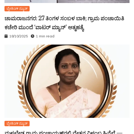
ಬ್ರೇಕಿಂಗ್ ನ್ಯೂಸ್
ಚಾಮರಾಜನಗರ: 27 ತಿಂಗಳ ಸಂಬಳ ಬಾಕಿ; ಗ್ರಾಮ ಪಂಚಾಯಿತಿ
ಕಚೇರಿ ಮುಂದೆ ‘ವಾಟರ್ ಮ್ಯಾನ್’ ಆತ್ಮಹತ್ಯೆ
18/10/2025
1 min read
ಬ್ರೇಕಿಂಗ್ ನ್ಯೂಸ್
ಮಳಖೇಡ ಗ್ರಾಮ ಪಂಚಾಯತ್‌ನಲ್ಲಿ ವೇತನ ವಿಳಂಬ ಹಿನ್ನೆಲೆ —