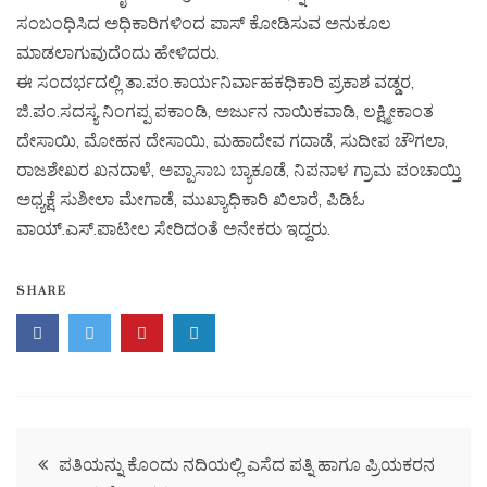
ಸಂಬಂಧಿಸಿದ ಅಧಿಕಾರಿಗಳಿಂದ ಪಾಸ್ ಕೋಡಿಸುವ ಅನುಕೂಲ
ಮಾಡಲಾಗುವುದೆಂದು ಹೇಳಿದರು.
ಈ ಸಂದರ್ಭದಲ್ಲಿ ತಾ.ಪಂ.ಕಾರ್ಯನಿರ್ವಾಹಕಧಿಕಾರಿ ಪ್ರಕಾಶ ವಡ್ಡರ,
ಜಿ.ಪಂ.ಸದಸ್ಯ ನಿಂಗಪ್ಪ ಪಕಾಂಡಿ, ಅರ್ಜುನ ನಾಯಿಕವಾಡಿ, ಲಕ್ಷ್ಮೀಕಾಂತ
ದೇಸಾಯಿ, ಮೋಹನ ದೇಸಾಯಿ, ಮಹಾದೇವ ಗದಾಡೆ, ಸುದೀಪ ಚೌಗಲಾ,
ರಾಜಶೇಖರ ಖನದಾಳೆ, ಅಪ್ಪಾಸಾಬ ಬ್ಯಾಕೂಡೆ, ನಿಪನಾಳ ಗ್ರಾಮ ಪಂಚಾಯ್ತಿ
ಅಧ್ಯಕ್ಷೆ ಸುಶೀಲಾ ಮೇಗಾಡೆ, ಮುಖ್ಯಾಧಿಕಾರಿ ಖಿಲಾರೆ, ಪಿಡಿಓ
ವಾಯ್.ಎಸ್.ಪಾಟೀಲ ಸೇರಿದಂತೆ ಅನೇಕರು ಇದ್ದರು.
SHARE
ಪತಿಯನ್ನು ಕೊಂದು ನದಿಯಲ್ಲಿ ಎಸೆದ ಪತ್ನಿ ಹಾಗೂ ಪ್ರಿಯಕರನ