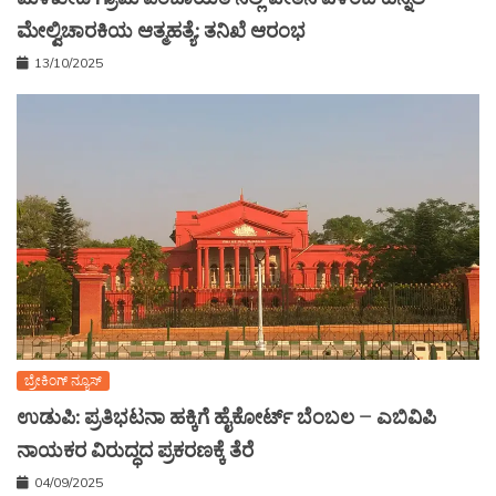
ಮೇಲ್ವಿಚಾರಕಿಯ ಆತ್ಮಹತ್ಯೆ: ತನಿಖೆ ಆರಂಭ
13/10/2025
ಬ್ರೇಕಿಂಗ್ ನ್ಯೂಸ್
ಉಡುಪಿ: ಪ್ರತಿಭಟನಾ ಹಕ್ಕಿಗೆ ಹೈಕೋರ್ಟ್ ಬೆಂಬಲ – ಎಬಿವಿಪಿ
ನಾಯಕರ ವಿರುದ್ಧದ ಪ್ರಕರಣಕ್ಕೆ ತೆರೆ
04/09/2025