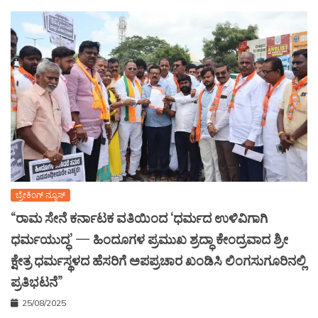
ಬ್ರೇಕಿಂಗ್ ನ್ಯೂಸ್
“ರಾಮ ಸೇನೆ ಕರ್ನಾಟಕ ವತಿಯಿಂದ ‘ಧರ್ಮದ ಉಳಿವಿಗಾಗಿ
ಧರ್ಮಯುದ್ಧ’ — ಹಿಂದೂಗಳ ಪ್ರಮುಖ ಶ್ರದ್ಧಾ ಕೇಂದ್ರವಾದ ಶ್ರೀ
ಕ್ಷೇತ್ರ ಧರ್ಮಸ್ಥಳದ ಹೆಸರಿಗೆ ಅಪಪ್ರಚಾರ ಖಂಡಿಸಿ ಲಿಂಗಸುಗೂರಿನಲ್ಲಿ
ಪ್ರತಿಭಟನೆ”
25/08/2025