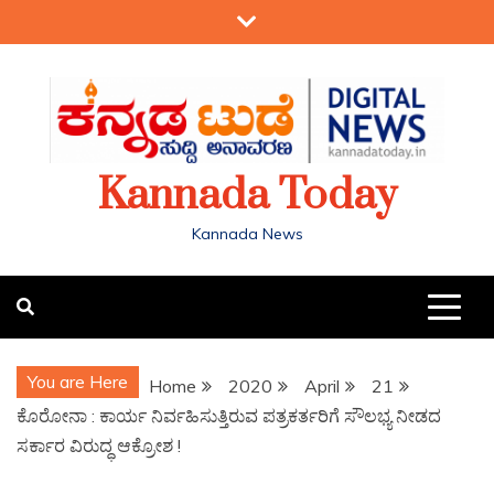
Kannada Today
Kannada News
You are Here
Home
2020
April
21
ಕೊರೋನಾ : ಕಾರ್ಯ ನಿರ್ವಹಿಸುತ್ತಿರುವ ಪತ್ರಕರ್ತರಿಗೆ ಸೌಲಭ್ಯ ನೀಡದ
ಸರ್ಕಾರ ವಿರುದ್ಧ ಆಕ್ರೋಶ !