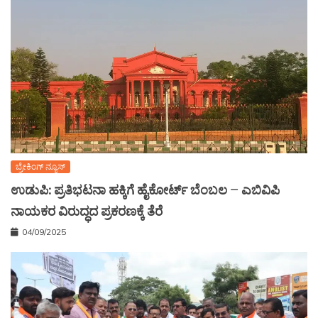
ಬ್ರೇಕಿಂಗ್ ನ್ಯೂಸ್
ಉಡುಪಿ: ಪ್ರತಿಭಟನಾ ಹಕ್ಕಿಗೆ ಹೈಕೋರ್ಟ್ ಬೆಂಬಲ – ಎಬಿವಿಪಿ
ನಾಯಕರ ವಿರುದ್ಧದ ಪ್ರಕರಣಕ್ಕೆ ತೆರೆ
04/09/2025