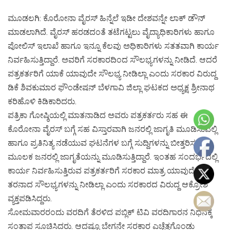
ಮೂಡಲಗಿ: ಕೊರೋನಾ ವೈರಸ್ ಹಿನ್ನೆಲೆ ಇಡೀ ದೇಶವನ್ನೇ ಲಾಕ್ ಡೌನ್
ಮಾಡಲಾಗಿದೆ. ವೈರಸ್ ಹರಡದಂತೆ ತಟೆಗಟ್ಟಲು ವೈದ್ಯಾಧಿಕಾರಿಗಳು ಹಾಗೂ
ಪೋಲಿಸ್ ಇಲಾಖೆ ಹಾಗೂ ಇನ್ನೂ ಕೆಲವು ಅಧಿಕಾರಿಗಳು ಸತತವಾಗಿ ಕಾರ್ಯ
ನಿರ್ವಹಿಸುತ್ತಿದ್ದಾರೆ. ಅವರಿಗೆ ಸರಕಾರದಿಂದ ಸೌಲಭ್ಯಗಳನ್ನು ನೀಡಿದೆ. ಆದರೆ
ಪತ್ರಕರ್ತರಿಗೆ ಯಾಕೆ ಯಾವುದೇ ಸೌಲಭ್ಯ ನೀಡಿಲ್ಲಾ ಎಂದು ಸರಕಾರ ವಿರುದ್ದ
ಡಿಕೆ ಶಿವಕುಮಾರ ಫೌಂಡೇಷನ್ ಬೆಳಗಾವಿ ಜಿಲ್ಲಾ ಘಟಕದ ಅಧ್ಯಕ್ಷ ಶ್ರೀನಾಥ
ಕರಿಹೊಳಿ ಕಿಡಿಕಾರಿದರು.
ಪತ್ರಿಕಾ ಗೋಷ್ಠಿಯಲ್ಲಿ ಮಾತನಾಡಿದ ಅವರು ಪತ್ರಕರ್ತರು ಸಹ ಈ
ಕೊರೋನಾ ವೈರಸ್ ಬಗ್ಗೆ ಸಹ ವಿಸ್ತಾರವಾಗಿ ಜನರಲ್ಲಿ ಜಾಗೃತಿ ಮೂಡಿಸುವಲ್ಲಿ
ಹಾಗೂ ಪ್ರತಿನಿತ್ಯ ನಡೆಯುವ ಘಟನೆಗಳ ಬಗ್ಗೆ ಸುದ್ದಿಗಳನ್ನು ಬೀತ್ತರಿಸುವ
ಮೂಲಕ ಜನರಲ್ಲಿ ಜಾಗೃತೆಯನ್ನು ಮೂಡಿಸುತ್ತಿದ್ದಾರೆ. ಇಂತಹ ಸಂದರ್ಭದಲ್ಲಿ
ಕಾರ್ಯ ನಿರ್ವಹಿಸುತ್ತಿರುವ ಪತ್ರಕರ್ತರಿಗೆ ಸರಕಾರ ಮಾತ್ರ ಯಾವುದೇ
ತರನಾದ ಸೌಲಭ್ಯಗಳನ್ನು ನೀಡಿಲ್ಲಾ ಎಂದು ಸರಕಾರದ ವಿರುದ್ದ ಆಕ್ರೋಶ
ವ್ಯಕ್ತಪಡಿಸಿದ್ದರು.
ಸೋಮವಾರರಂದು ವರದಿಗೆ ತೆರಳಿದ ಪಬ್ಲಿಕ್ ಟಿವಿ ವರದಿಗಾರನ ನಿಧನಕ್ಕೆ
ಸಂತಾಪ ಸೂಚಿಸಿದರು. ಆದಷ್ಟೂ ಬೇಗನೇ ಸರಕಾರ ಎಚ್ಚೆತ್ತಗೊಂಡು