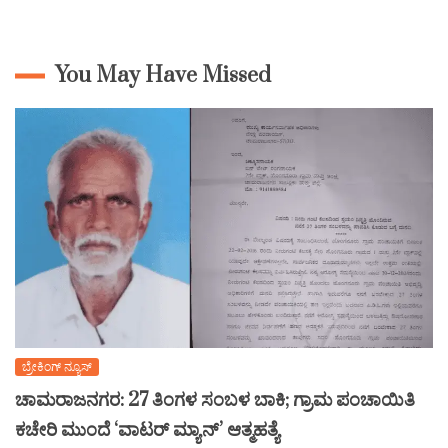
You May Have Missed
ಬ್ರೇಕಿಂಗ್ ನ್ಯೂಸ್
ಚಾಮರಾಜನಗರ: 27 ತಿಂಗಳ ಸಂಬಳ ಬಾಕಿ; ಗ್ರಾಮ ಪಂಚಾಯಿತಿ
ಕಚೇರಿ ಮುಂದೆ ‘ವಾಟರ್ ಮ್ಯಾನ್’ ಆತ್ಮಹತ್ಯೆ