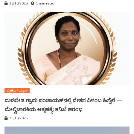
18/10/2025
1 min read
ಬ್ರೇಕಿಂಗ್ ನ್ಯೂಸ್
ಮಳಖೇಡ ಗ್ರಾಮ ಪಂಚಾಯತ್‌ನಲ್ಲಿ ವೇತನ ವಿಳಂಬ ಹಿನ್ನೆಲೆ —
ಮೇಲ್ವಿಚಾರಕಿಯ ಆತ್ಮಹತ್ಯೆ: ತನಿಖೆ ಆರಂಭ
13/10/2025