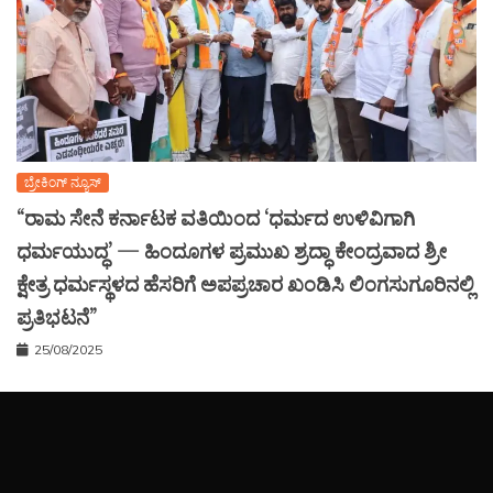
ಬ್ರೇಕಿಂಗ್ ನ್ಯೂಸ್
“ರಾಮ ಸೇನೆ ಕರ್ನಾಟಕ ವತಿಯಿಂದ ‘ಧರ್ಮದ ಉಳಿವಿಗಾಗಿ
ಧರ್ಮಯುದ್ಧ’ — ಹಿಂದೂಗಳ ಪ್ರಮುಖ ಶ್ರದ್ಧಾ ಕೇಂದ್ರವಾದ ಶ್ರೀ
ಕ್ಷೇತ್ರ ಧರ್ಮಸ್ಥಳದ ಹೆಸರಿಗೆ ಅಪಪ್ರಚಾರ ಖಂಡಿಸಿ ಲಿಂಗಸುಗೂರಿನಲ್ಲಿ
ಪ್ರತಿಭಟನೆ”
25/08/2025