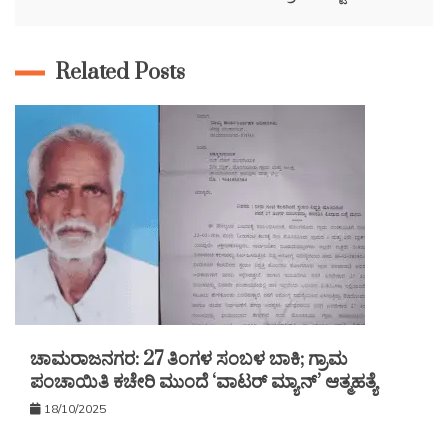
Related Posts
ಚಾಮರಾಜನಗರ: 27 ತಿಂಗಳ ಸಂಬಳ ಬಾಕಿ; ಗ್ರಾಮ
ಪಂಚಾಯಿತಿ ಕಚೇರಿ ಮುಂದೆ ‘ವಾಟರ್ ಮ್ಯಾನ್’ ಆತ್ಮಹತ್ಯೆ
18/10/2025