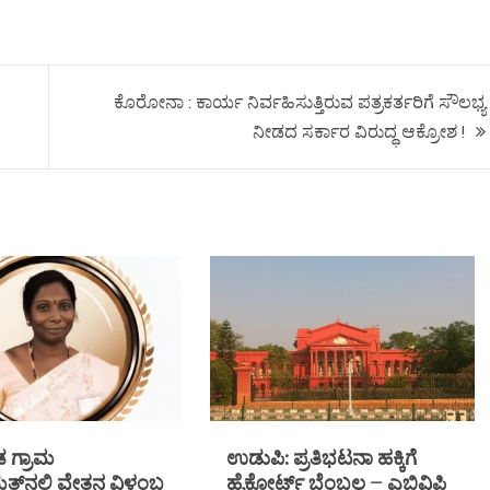
ಕೊರೋನಾ : ಕಾರ್ಯ ನಿರ್ವಹಿಸುತ್ತಿರುವ ಪತ್ರಕರ್ತರಿಗೆ ಸೌಲಭ್ಯ
ನೀಡದ ಸರ್ಕಾರ ವಿರುದ್ಧ ಆಕ್ರೋಶ !
ಗ್ರಾಮ
ಉಡುಪಿ: ಪ್ರತಿಭಟನಾ ಹಕ್ಕಿಗೆ
್‌ನಲ್ಲಿ ವೇತನ ವಿಳಂಬ
ಹೈಕೋರ್ಟ್ ಬೆಂಬಲ – ಎಬಿವಿಪಿ