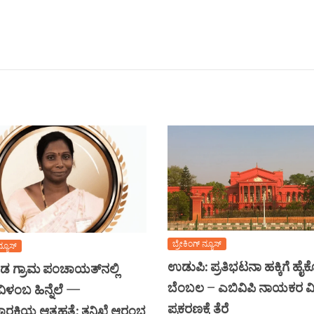
ಬ್ರೇಕಿಂಗ್ ನ್ಯೂಸ್
ನ್ಯೂಸ್
ಉಡುಪಿ: ಪ್ರತಿಭಟನಾ ಹಕ್ಕಿಗೆ ಹೈ
 ಗ್ರಾಮ ಪಂಚಾಯತ್‌ನಲ್ಲಿ
ಬೆಂಬಲ – ಎಬಿವಿಪಿ ನಾಯಕರ ವಿ
ಿಳಂಬ ಹಿನ್ನೆಲೆ —
ಪ್ರಕರಣಕ್ಕೆ ತೆರೆ
ಚಾರಕಿಯ ಆತ್ಮಹತ್ಯೆ: ತನಿಖೆ ಆರಂಭ