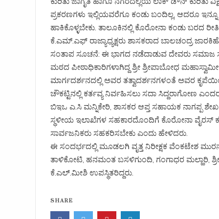
ಕುರಿತು ಜಾಗೃತಿ ಹಾಗೂ ನಗರದಲ್ಲಿಯ ಲಾಕ್ ಡೌನ್ ಕುರಿತು ವ
ಪ್ರಕರಣಗಳು ಇಲ್ಲಿಯವರೆಗೂ ಕಂಡು ಬಂದಿಲ್ಲ, ಆದರೂ ಇನ್ನೂ 
ಹಾಕಿಕೊಳ್ಳಬೇಕು. ತಾಲೂಕಿನಲ್ಲಿ ಕೊರೋನಾ ಕಂಡು ಬರದ ರೀತಿಯ
ಕೆ.ಎಮ್.ಎಫ್ ರಾಜ್ಯಾಧ್ಯಕ್ಷರು ಶಾಸಕರಾದ ಬಾಲಚಂದ್ರ ಜಾರಕ
ಸಂತಾಪ ಸೂಚನೆ: ಈ ಭಾಗದ ನಡೆದಾಡುವ ದೇವರು ಸಮಾಜ ಸುಧಾ
ಮಠದ ಪೀಠಾಧಿಕಾರಿಗಳಾಗಿದ್ದ ಶ್ರೀ ಶ್ರೀಪಾಬೋಧ ಮಹಾಸ್ವಾಮೀಜ
ಮಾರ್ಗದರ್ಶನದಲ್ಲಿ ಅವರ ತತ್ವಾದರ್ಶನಗಳಂತೆ ಅವರ ಕೃಪ
ಚೌಕಟ್ಟಿನಲ್ಲಿ ಕರ್ತವ್ಯ ನಿರ್ವಹಿಸಲು ಸದಾ ಸಿದ್ದರಾಗೋಣ ಎಂದರ
ಬಿಇಒ ಎ.ಸಿ ಮನ್ನಿಕೇರಿ, ಶಾಸಕರ ಆಪ್ತ ಸಹಾಯಕ ನಾಗಪ್ಪ ಶೇಖ
ಸ್ಥಳೀಯ ಇಲಾಖೆಗಳ ಸಹಕಾರದೊಂದಿಗೆ ಕೊರೋನಾ ವೈರಸ್ ಕು
ಸಾರ್ವಜನಿಕರು ಸಹಕರಿಸಬೇಕು ಎಂದು ಹೇಳಿದರು.
ಈ ಸಂದರ್ಭದಲ್ಲಿ ಮೂಡಲಗಿ ವೃತ್ತ ನಿರೀಕ್ಷಕ ವೆಂಕಟೇಶ ಮ
ತಾಳಿಕೋಟಿ, ಹನಮಂತ ಬಸಳಿಗುಂದಿ, ಗಂಗಾಧರ ಮಲ್ಹಾರಿ, ಶ್
ಕೆ.ಎಲ್.ಮೀಶಿ ಉಪಸ್ಥಿತರಿದ್ದರು.
SHARE