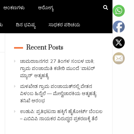
ಅಂಕಣಗಳು
ಆರೋಗ್ಯ
ತು
ದಿನ ಭವಿಷ್ಯ
ಸಾಧಕರ ಪರಿಚಯ
Recent Posts
ಚಾಮರಾಜನಗರ: 27 ತಿಂಗಳ ಸಂಬಳ ಬಾಕಿ;
ಗ್ರಾಮ ಪಂಚಾಯಿತಿ ಕಚೇರಿ ಮುಂದೆ ‘ವಾಟರ್
ಮ್ಯಾನ್’ ಆತ್ಮಹತ್ಯೆ
ಮಳಖೇಡ ಗ್ರಾಮ ಪಂಚಾಯತ್‌ನಲ್ಲಿ ವೇತನ
ವಿಳಂಬ ಹಿನ್ನೆಲೆ — ಮೇಲ್ವಿಚಾರಕಿಯ ಆತ್ಮಹತ್ಯೆ:
ತನಿಖೆ ಆರಂಭ
ಉಡುಪಿ: ಪ್ರತಿಭಟನಾ ಹಕ್ಕಿಗೆ ಹೈಕೋರ್ಟ್ ಬೆಂಬಲ
– ಎಬಿವಿಪಿ ನಾಯಕರ ವಿರುದ್ಧದ ಪ್ರಕರಣಕ್ಕೆ ತೆರೆ