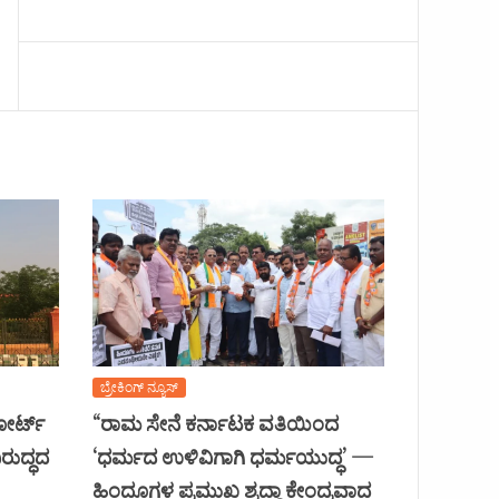
ಬ್ರೇಕಿಂಗ್ ನ್ಯೂಸ್
ಕೋರ್ಟ್
“ರಾಮ ಸೇನೆ ಕರ್ನಾಟಕ ವತಿಯಿಂದ
ರುದ್ಧದ
‘ಧರ್ಮದ ಉಳಿವಿಗಾಗಿ ಧರ್ಮಯುದ್ಧ’ —
ಹಿಂದೂಗಳ ಪ್ರಮುಖ ಶ್ರದ್ಧಾ ಕೇಂದ್ರವಾದ