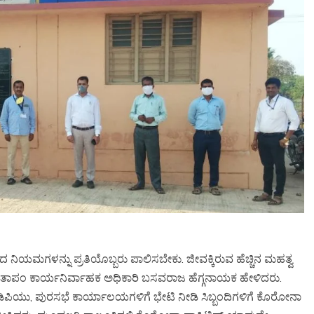
 ನಿಯಮಗಳನ್ನು ಪ್ರತಿಯೊಬ್ಬರು ಪಾಲಿಸಬೇಕು. ಜೀವಕ್ಕಿರುವ ಹೆಚ್ಚಿನ ಮಹತ್ವ
ತಾಪಂ ಕಾರ್ಯನಿರ್ವಾಹಕ ಅಧಿಕಾರಿ ಬಸವರಾಜ ಹೆಗ್ಗನಾಯಕ ಹೇಳಿದರು.
, ಸಿಡಿಪಿಯು, ಪುರಸಭೆ ಕಾರ್ಯಾಲಯಗಳಿಗೆ ಭೇಟಿ ನೀಡಿ ಸಿಬ್ಬಂದಿಗಳಿಗೆ ಕೊರೋನಾ