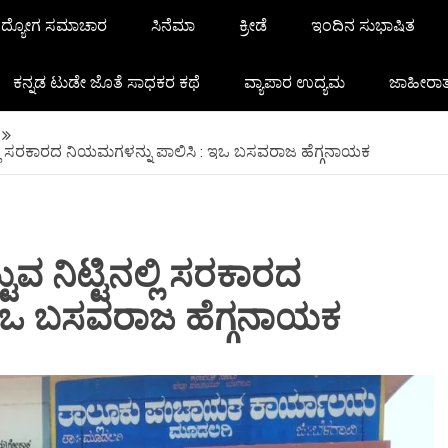
ದ್ಯೋಗ ಸಮಾಚಾರ
ಸಿನೆಮಾ
ಕ್ರೀಡೆ
ಇಂದಿನ ಸುಭಾಷಿತ
ಕನ್ನಡ ಟುಡೇ ಜೊತೆ ಸಾಧಕರ ಕಥೆ
ವ್ಯಾಪಾರ ಉದ್ಯಮ
ಜಾಹೀರಾ
್ಲಿ ಸರಕಾರದ ನಿಯಮಗಳನ್ನು ಪಾಲಿಸಿ : ಇಒ‌ ಬಸವರಾಜ ಹೆಗ್ಗನಾಯಕ
ವ ನಿಟ್ಟಿನಲ್ಲಿ ಸರಕಾರದ
ಇಒ‌ ಬಸವರಾಜ ಹೆಗ್ಗನಾಯಕ