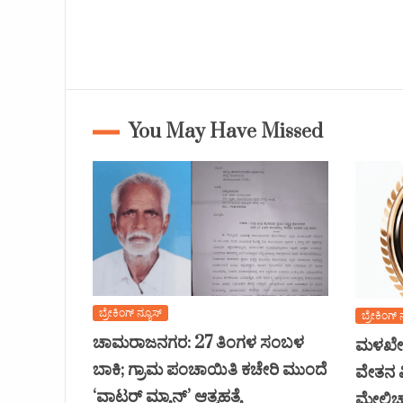
You May Have Missed
ಬ್ರೇಕಿಂಗ್ ನ್ಯೂಸ್
ಬ್ರೇಕಿಂಗ್ 
ಚಾಮರಾಜನಗರ: 27 ತಿಂಗಳ ಸಂಬಳ
ಮಳಖೇಡ
ಬಾಕಿ; ಗ್ರಾಮ ಪಂಚಾಯಿತಿ ಕಚೇರಿ ಮುಂದೆ
ವೇತನ ವ
‘ವಾಟರ್ ಮ್ಯಾನ್’ ಆತ್ಮಹತ್ಯೆ
ಮೇಲ್ವಿ