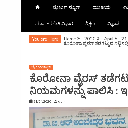
ಬ್ರೇಕಿಂಗ್ ನ್ಯೂಸ್
ರಾಜಕೀಯ
ಉ
ಯುವ ತರಬೇತಿ ವಿಭಾಗ
ಶಿಕ್ಷಣ
ವಿಜ್ಞಾನ
Home
2020
April
21
You are Here
ಕೊರೋನಾ ವೈರಸ್ ತಡೆಗಟ್ಟುವ ನಿಟ್ಟಿನಲ
ಬ್ರೇಕಿಂಗ್ ನ್ಯೂಸ್
ಕೊರೋನಾ ವೈರಸ್ ತಡೆಗಟ್ಟು
ನಿಯಮಗಳನ್ನು ಪಾಲಿಸಿ : 
21/04/2020
admin