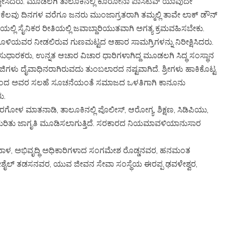
ಿಕ್ಷೀಸಿದರು. ಮೂಡಲಗಿ ತಾಲೂಕಿನಲ್ಲಿ ಕೊರೋನಾ ಪಾಸಿಟಿವ್ ಯಾವುದೇ
ಕೆಲವು ದಿನಗಳ ವರೆಗೂ ಜನರು ಮುಂಜಾಗ್ರತರಾಗಿ ತಮ್ಮಲ್ಲಿ ತಾವೇ ಲಾಕ್ ಡೌನ್
ಲ್ಲಿ ಸೈನಿಕರ ರೀತಿಯಲ್ಲಿ ಜವಾಬ್ದಾರಿಯುತವಾಗಿ ಅಗತ್ಯ ಕ್ರಮವಹಿಸಬೇಕು.
ಿಹೊಳಿಯವರ ನೀಡಲಿರುವ ಗುಣಮಟ್ಟದ ಆಹಾರ ಸಾಮಗ್ರಿಗಳನ್ನು ನಿರೀಕ್ಷಿಸಿದರು.
ರಕರು, ಉನ್ನತ ಆಚಾರ ವಿಚಾರ ಧಾರಿಗಳಾಗಿದ್ದ ಮೂಡಲಗಿ ಸಿದ್ಧ ಸಂಸ್ಥಾನ
ಿಗಳು ದೈವಾಧಿನರಾಗಿರುವದು ತುಂಬಲಾರದ ನಷ್ಟವಾಗಿದೆ. ಶ್ರೀಗಳು ಹಾಕಿಕೊಟ್ಟ
ೆಯಿಂದ ಅವರ ಸಲಹೆ ಸೂಚನೆಯಂತೆ ಸಮಾಜದ ಒಳತಿಗಾಗಿ ಕಾನೂನು
ು.
ರಗೋಳ ಮಾತನಾಡಿ, ತಾಲೂಕಿನಲ್ಲಿ ಪೊಲೀಸ್, ಆರೋಗ್ಯ, ಶಿಕ್ಷಣ, ಸಿಡಿಪಿಯು,
ರಿತು ಜಾಗೃತಿ ಮೂಡಿಸಲಾಗುತ್ತಿದೆ. ಸರಕಾರದ ನಿಯಮಾವಳಿಯಾನುಸಾರ
ುರನಾಳ, ಅಭಿವೃದ್ಧಿ ಅಧಿಕಾರಿಗಳಾದ ಸಂಗಮೇಶ ರೊಡ್ಡನವರ, ಹನಮಂತ
ರೀಶೈಲ್ ತಡಸನವರ, ಯುವ ಜೀವನ ಸೇವಾ ಸಂಸ್ಥೆಯ ಈರಪ್ಪ ಢವಳೇಶ್ವರ,