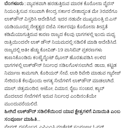
ಬೆಂಗಳೂರು :
ವ್ಯಾಪಕವಾಗಿ ಹರಡುತ್ತಿರುವ ಮಾರಕ ಕೊರೋನಾ ವೈರಸ್​
ನಿಯಂತ್ರಿಸುವ ಸಲುವಾಗಿ ಕೇಂದ್ರ ಸರ್ಕಾರ ದೇಶಾದ್ಯಂತ ಮೇ 3ರವರೆಗೂ
ಲಾಕ್​ಡೌನ್​​ ವಿಸ್ತರಿಸಿ ಆದೇಶಿಸಿದೆ. ಇದರ ನಡುವೇ ಮುಖ್ಯಮಂತ್ರಿ ಬಿ.ಎಸ್​
ಯಡಿಯೂರಪ್ಪ ನೇತೃತ್ವದ ಬಿಜೆಪಿ ಸರ್ಕಾರವೂ ಕೊರೋನಾ ತೀವ್ರತೆ
ಕಡಿಮೆಯಾಗುತ್ತಿರುವ ಕಾರಣ ರಾಜ್ಯದ ಕೆಲವು ಭಾಗಗಳಲ್ಲಿ ಇಂದು ಮಧ್ಯ
ರಾತ್ರಿಯಿಂದಲೇ ಲಾಕ್‌ ಡೌನ್‌ ನಿಯಮದಲ್ಲಿ ಸಡಿಲಿಕೆ ಮಾಡಿ ಆದೇಶಿಸಿದೆ.
ರಾಜ್ಯದಲ್ಲಿ ಅತೀ ಹೆಚ್ಚು ಕೋವಿಡ್​​-19 ಪಾಸಿಟಿವ್​​ ಪ್ರಕರಣಗಳು
ಕಾಣಸಿಕೊಂಡಿರು ಕಂಟೈನ್ಮೆಂಟ್‌ ಝೋನ್‌ ಹೊರತುಪಡಿಸಿ ಉಳಿದ
ಭಾಗಗಳಲ್ಲಿ ಲಾಕ್​​ಡೌನ್ ನಿರ್ಬಂಧ‌ ಸಡಿಲಗೊಳಸಲಾಗಿದೆ. ಡಾಬಾ, ಕಟ್ಟಡ
ನಿರ್ಮಾಣ ಕಾಮಗಾಗಿ, ಕೊರಿಯರ್‌ ಸೇವೆ, ಲಾರಿ ರಿಪೇರಿ ಮಾಡುವ ಗ್ಯಾರೇಜ್
ಸೇರಿದಂತೆ‌ ಕೆಲವೊಂದು ಅಗತ್ಯ ಸೇವೆಗಳಿಗೆ ಲಾಕ್​​ಡೌನ್‌ ಮಾಡಲಾಗಿದೆ.
ಮಾಲ್‌, ಚಿತ್ರಮಂದಿರ, ಆಟೋ, ವಿಮಾನ, ರೈಲು ಸಂಚಾರ, ಕ್ಯಾಬ್‌
ಮೊದಲಾದ ಸೇವೆಗಳಿಗೆ ಇರುವ ನಿರ್ಬಂಧ ಎಂದಿನಂತೆಯೇ
ಮುಂದುವರೆಯಲಿದೆ.
ಹೀಗಿದೆ ಲಾಕ್​ಡೌನ್​​​ ಸಡಿಲಿಕೆಯಿಂದ ಯಾವ ಕ್ಷೇತ್ರಗಳಿಗೆ ವಿನಾಯಿತಿ ಎಂಬ
ಸಂಪೂರ್ಣ ಮಾಹಿತಿ…
ಪೇಪರ್, ರಸಗೊಬ್ಬರ, ಎಪಿಎಂಸಿ ಮಾರ್ಕೆಟ್ ಸಂಪೂರ್ಣ ಓಪನ್