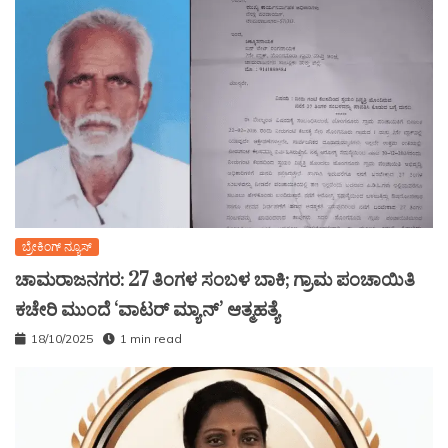
ಬ್ರೇಕಿಂಗ್ ನ್ಯೂಸ್
ಚಾಮರಾಜನಗರ: 27 ತಿಂಗಳ ಸಂಬಳ ಬಾಕಿ; ಗ್ರಾಮ ಪಂಚಾಯಿತಿ
ಕಚೇರಿ ಮುಂದೆ ‘ವಾಟರ್ ಮ್ಯಾನ್’ ಆತ್ಮಹತ್ಯೆ
18/10/2025
1 min read