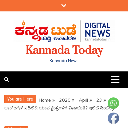
Kannada Today
Kannada News
You are Here
Home
2020
April
23
ಲಾಕ್​​ಡೌನ್‌ ಸಡಿಲಿಕೆ: ಯಾವ ಕ್ಷೇತ್ರಗಳಿಗೆ ವಿನಾಯಿತಿ? ಇಲ್ಲಿದೆ ಡೀಟೆಲ್ಸ್​