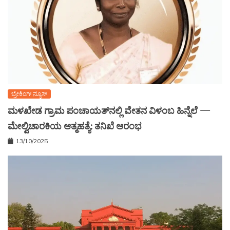
ಬ್ರೇಕಿಂಗ್ ನ್ಯೂಸ್
ಮಳಖೇಡ ಗ್ರಾಮ ಪಂಚಾಯತ್‌ನಲ್ಲಿ ವೇತನ ವಿಳಂಬ ಹಿನ್ನೆಲೆ —
ಮೇಲ್ವಿಚಾರಕಿಯ ಆತ್ಮಹತ್ಯೆ: ತನಿಖೆ ಆರಂಭ
13/10/2025