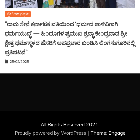
ಬ್ರೇಕಿಂಗ್ ನ್ಯೂಸ್
“ರಾಮ ಸೇನೆ ಕರ್ನಾಟಕ ವತಿಯಿಂದ ‘ಧರ್ಮದ ಉಳಿವಿಗಾಗಿ
ಧರ್ಮಯುದ್ಧ’ — ಹಿಂದೂಗಳ ಪ್ರಮುಖ ಶ್ರದ್ಧಾ ಕೇಂದ್ರವಾದ ಶ್ರೀ
ಕ್ಷೇತ್ರ ಧರ್ಮಸ್ಥಳದ ಹೆಸರಿಗೆ ಅಪಪ್ರಚಾರ ಖಂಡಿಸಿ ಲಿಂಗಸುಗೂರಿನಲ್ಲಿ
ಪ್ರತಿಭಟನೆ”
25/08/2025
All Rights Reserved 2021.
Proudly powered by WordPress
|
Theme: Engage