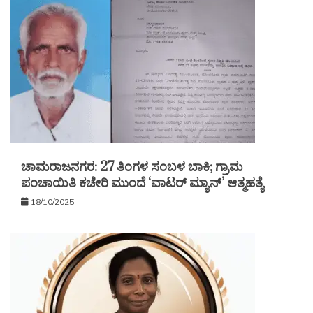
ಚಾಮರಾಜನಗರ: 27 ತಿಂಗಳ ಸಂಬಳ ಬಾಕಿ; ಗ್ರಾಮ
ಪಂಚಾಯಿತಿ ಕಚೇರಿ ಮುಂದೆ ‘ವಾಟರ್ ಮ್ಯಾನ್’ ಆತ್ಮಹತ್ಯೆ
18/10/2025