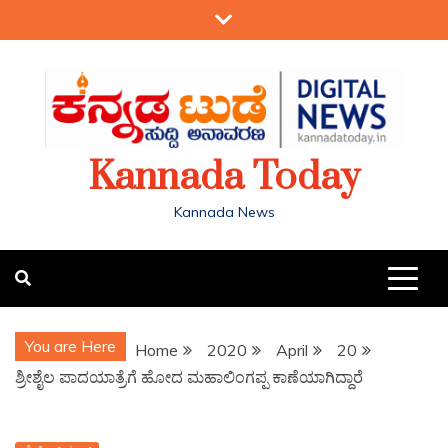
Kannada Today
Kannada News
You are Here
Home
2020
April
20
ಶ್ರೀಶೈಲ ಪಾದಯಾತ್ರೆಗೆ ಹೋದ ಮಹಾಲಿಂಗಪ್ಪ ಕಾಣೆಯಾಗಿದ್ದಾರೆ