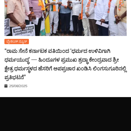
ಬ್ರೇಕಿಂಗ್ ನ್ಯೂಸ್
“ರಾಮ ಸೇನೆ ಕರ್ನಾಟಕ ವತಿಯಿಂದ ‘ಧರ್ಮದ ಉಳಿವಿಗಾಗಿ
ಧರ್ಮಯುದ್ಧ’ — ಹಿಂದೂಗಳ ಪ್ರಮುಖ ಶ್ರದ್ಧಾ ಕೇಂದ್ರವಾದ ಶ್ರೀ
ಕ್ಷೇತ್ರ ಧರ್ಮಸ್ಥಳದ ಹೆಸರಿಗೆ ಅಪಪ್ರಚಾರ ಖಂಡಿಸಿ ಲಿಂಗಸುಗೂರಿನಲ್ಲಿ
ಪ್ರತಿಭಟನೆ”
25/08/2025