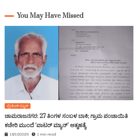
You May Have Missed
ಬ್ರೇಕಿಂಗ್ ನ್ಯೂಸ್
ಚಾಮರಾಜನಗರ: 27 ತಿಂಗಳ ಸಂಬಳ ಬಾಕಿ; ಗ್ರಾಮ ಪಂಚಾಯಿತಿ
ಕಚೇರಿ ಮುಂದೆ ‘ವಾಟರ್ ಮ್ಯಾನ್’ ಆತ್ಮಹತ್ಯೆ
18/10/2025
1 min read