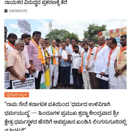
ನಾಯಕರ ವಿರುದ್ಧದ ಪ್ರಕರಣಕ್ಕೆ ತೆರೆ
04/09/2025
ಬ್ರೇಕಿಂಗ್ ನ್ಯೂಸ್
“ರಾಮ ಸೇನೆ ಕರ್ನಾಟಕ ವತಿಯಿಂದ ‘ಧರ್ಮದ ಉಳಿವಿಗಾಗಿ
ಧರ್ಮಯುದ್ಧ’ — ಹಿಂದೂಗಳ ಪ್ರಮುಖ ಶ್ರದ್ಧಾ ಕೇಂದ್ರವಾದ ಶ್ರೀ
ಕ್ಷೇತ್ರ ಧರ್ಮಸ್ಥಳದ ಹೆಸರಿಗೆ ಅಪಪ್ರಚಾರ ಖಂಡಿಸಿ ಲಿಂಗಸುಗೂರಿನಲ್ಲಿ
ಪ್ರತಿಭಟನೆ”