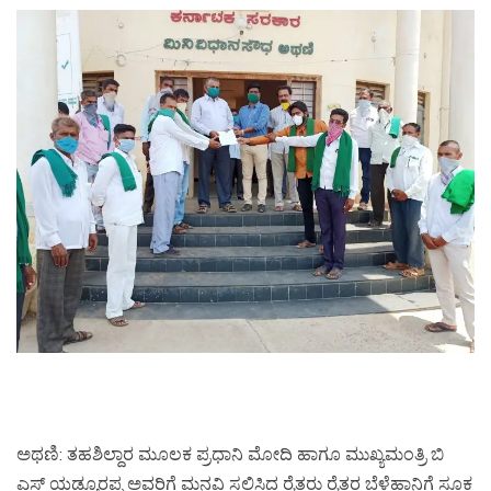
ಅಥಣಿ: ತಹಶಿಲ್ದಾರ ಮೂಲಕ ಪ್ರಧಾನಿ ಮೋದಿ ಹಾಗೂ ಮುಖ್ಯಮಂತ್ರಿ ಬಿ
ಎಸ್ ಯಡ್ಯೂರಪ್ಪ ಅವರಿಗೆ ಮನವಿ ಸಲ್ಲಿಸಿದ ರೈತರು ರೈತರ ಬೆಳೆಹಾನಿಗೆ ಸೂಕ್ತ