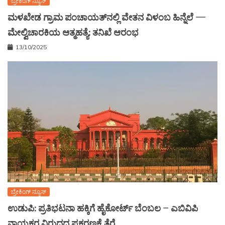
ಬ್ರೇಕಿಂಗ್ ನ್ಯೂಸ್
ಮಳಖೇಡ ಗ್ರಾಮ ಪಂಚಾಯತ್‌ನಲ್ಲಿ ವೇತನ ವಿಳಂಬ ಹಿನ್ನೆಲೆ —
ಮೇಲ್ವಿಚಾರಕಿಯ ಆತ್ಮಹತ್ಯೆ: ತನಿಖೆ ಆರಂಭ
13/10/2025
ಬ್ರೇಕಿಂಗ್ ನ್ಯೂಸ್
ಉಡುಪಿ: ಪ್ರತಿಭಟನಾ ಹಕ್ಕಿಗೆ ಹೈಕೋರ್ಟ್ ಬೆಂಬಲ – ಎಬಿವಿಪಿ
ನಾಯಕರ ವಿರುದ್ಧದ ಪ್ರಕರಣಕ್ಕೆ ತೆರೆ