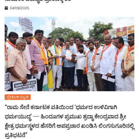
04/09/2025
ಬ್ರೇಕಿಂಗ್ ನ್ಯೂಸ್
“ರಾಮ ಸೇನೆ ಕರ್ನಾಟಕ ವತಿಯಿಂದ ‘ಧರ್ಮದ ಉಳಿವಿಗಾಗಿ
ಧರ್ಮಯುದ್ಧ’ — ಹಿಂದೂಗಳ ಪ್ರಮುಖ ಶ್ರದ್ಧಾ ಕೇಂದ್ರವಾದ ಶ್ರೀ
ಕ್ಷೇತ್ರ ಧರ್ಮಸ್ಥಳದ ಹೆಸರಿಗೆ ಅಪಪ್ರಚಾರ ಖಂಡಿಸಿ ಲಿಂಗಸುಗೂರಿನಲ್ಲಿ
ಪ್ರತಿಭಟನೆ”