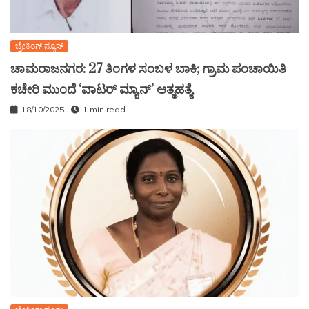
ಬ್ರೇಕಿಂಗ್ ನ್ಯೂಸ್
ಚಾಮರಾಜನಗರ: 27 ತಿಂಗಳ ಸಂಬಳ ಬಾಕಿ; ಗ್ರಾಮ ಪಂಚಾಯಿತಿ
ಕಚೇರಿ ಮುಂದೆ ‘ವಾಟರ್ ಮ್ಯಾನ್’ ಆತ್ಮಹತ್ಯೆ
18/10/2025
1 min read