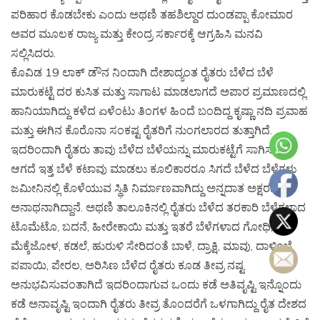
ಪರಿಹಾರ ಕೊಡಬೇಕು ಎಂದು ಅಥಣಿ ತಹಶಿಲ್ದಾರ ದುಂಡಪ್ಪಾ ಕೋಮಾರ
ಅವರ ಮೂಲಕ ರಾಜ್ಯ ಮತ್ತು ಕೇಂದ್ರ ಸರ್ಕಾರಕ್ಕೆ ಆಗ್ರಹಿಸಿ ಮನವಿ
ಸಲ್ಲಿಸಿದರು.
ಕೊವಿಡ 19 ಲಾಕ್ ಡೌನ ನಿಂದಾಗಿ ದೇಶಾದ್ಯಂತ ರೈತರು ಬೆಳೆದ ಬೆಳೆ
ಮಾರುಕಟ್ಟೆ ದರ ಕುಸಿತ ಮತ್ತು ಸಾಗಾಟ ಮಾಡಲಾಗದೆ ಅಪಾರ ಪ್ರಮಾಣದಲ್ಲಿ
ಹಾನಿಯಾಗಿದ್ದು ಕಳೆದ ಏಳೆಂಟು ತಿಂಗಳ ಹಿಂದೆ ಬಂದಿದ್ದ ಕೃಷ್ಣಾ ನದಿ ಪ್ರವಾಹ
ಮತ್ತು ಈಗಿನ ಕೊರೊನಾ ಸಂಕಷ್ಟ ರೈತರಿಗೆ ನುಂಗಲಾರದ ತುತ್ತಾಗಿದೆ.
ಇದರಿಂದಾಗಿ ರೈತರು ತಾವು ಬೆಳೆದ ಬೆಳೆಯನ್ನು ಮಾರುಕಟ್ಟೆಗೆ ಸಾಗಿಸಲು
ಆಗದೆ ಇತ್ತ ಬೆಳೆ ಕಟಾವು ಮಾಡಲು ಕೂಲಿಕಾರರೂ ಸಿಗದೆ ಬೆಳೆದ ಬೆಳೆಗಳು
ಜಮೀನಿನಲ್ಲಿ ಕೊಳೆಯುವ ಸ್ಥಿತಿ ನಿರ್ಮಾಣವಾಗಿದ್ದು ಅನ್ನದಾತ ಅಕ್ಷರಶಃ
ಅನಾಥನಾಗಿದ್ದಾನೆ. ಅಥಣಿ ತಾಲೂಕಿನಲ್ಲಿ ರೈತರು ಬೆಳೆದ ತರಕಾರಿ ಬೆಳೆಗಳಾದ
ಟೊಮೆಟೊ, ಬದನೆ, ಹೀರೇಕಾಯಿ ಮತ್ತು ಇತರೆ ಬೆಳೆಗಳಾದ ಗೋಧಿ,
ಮೆಕ್ಕೆಜೋಳ, ಕಡಲೆ, ಹುರುಳಿ ಸೇರಿದಂತೆ ಬಾಳೆ, ದ್ರಾಕ್ಷಿ, ಮಾವು, ದಾಳಿಂಬೆ,
ಪಪಾಯಿ, ಪೇರಲ, ಅರಿಸಿಣ ಬೆಳೆದ ರೈತರು ಕೂಡ ತೀವ್ರ ನಷ್ಟ
ಅನುಭವಿಸುವಂತಾಗಿದೆ ಇದರಿಂದಾಗುವ ಒಂದು ಕಡೆ ಅತಿವೃಷ್ಟಿ ಇನ್ನೊಂದು
ಕಡೆ ಅನಾವೃಷ್ಟಿ ಇಂದಾಗಿ ರೈತರು ತೀವ್ರ ತೊಂದರೆಗೆ ಒಳಗಾಗಿದ್ದು ರೈತ ದೇಶದ