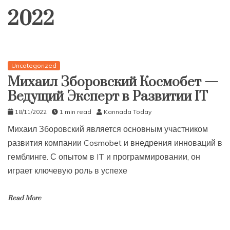
2022
Uncategorized
Михаил Зборовский Космобет —
Ведущий Эксперт в Развитии IT
18/11/2022
1 min read
Kannada Today
Михаил Зборовский является основным участником
развития компании Cosmobet и внедрения инноваций в
гемблинге. С опытом в IT и программировании, он
играет ключевую роль в успехе
Read More