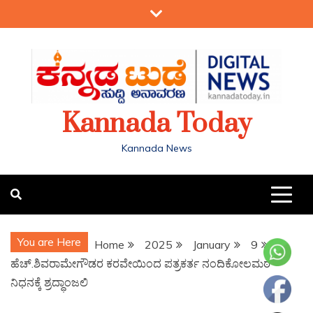
Kannada Today
Kannada News
You are Here
Home
2025
January
9
ಹೆಚ್.ಶಿವರಾಮೇಗೌಡರ ಕರವೇಯಿಂದ ಪತ್ರಕರ್ತ ನಂದಿಕೋಲಮಠ
ನಿಧನಕ್ಕೆ ಶ್ರದ್ಧಾಂಜಲಿ