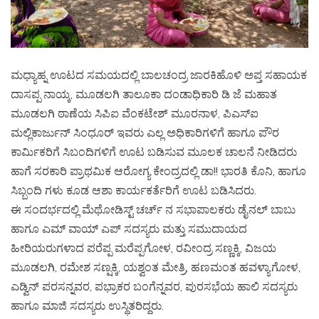
ಮಧ್ಯಾಹ್ನ ಊಟದ ಸಮಯದಲ್ಲಿ ಬಾಲಚಂದ್ರ ಜಾರಕಿಹೊಳಿ ಅಪ್ತ ಸಹಾಯಕ
ದಾಸಪ್ಪ ನಾಯ್ಕ, ಮೂಡಲಗಿ ತಾಲೂಕಾ ದಂಡಾಧಿಕಾರಿ ಡಿ ಜೆ ಮಹಾತ
ಮೂಡಲಗಿ ಠಾಣೆಯ ಸಿಪಿಐ ವೆಂಕಟೇಶ್ ಮೂರನಾಳ, ಪಿಎಸ್ಐ
ಮಲ್ಲಿಕಾರ್ಜುನ್ ಸಿಂಧೂರ್ ಇವರು ಎಲ್ಲ ಅಧಿಕಾರಿಗಳಿಗೆ ಹಾಗೂ ಪೌರ
ಕಾರ್ಮಿಕರಿಗೆ ಸಿಬಂದಿಗಳಿಗೆ ಊಟ ಬಡಿಸುವ ಮೂಲಕ ಚಾಲನೆ ನೀಡಿದರು
ಹಾಗೆ ಸರಕಾರಿ ಪ್ರಾಥಮಿಕ ಆರೋಗ್ಯ ಕೇಂದ್ರದಲ್ಲಿ ಡಾ!! ಭಾರತಿ ಕೊನಿ, ಹಾಗೂ
ಸಿಬ್ಬಂದಿ ಗಳು ಕೂಡ ಆಶಾ ಕಾರ್ಯಕರ್ತೆರಿಗೆ ಊಟ ಬಡಿಸಿದರು.
ಈ ಸಂದರ್ಭದಲ್ಲಿ ಮೆಥೋಡಿಸ್ಟ್ ಚರ್ಚ್ ನ ಸಭಾಪಾಲಕರು ಡೈನಲ್ ಬಾಬು
ಹಾಗೂ ಎಮ್ ವಾಯ್ ಎಪ್ ಸದಸ್ಯರು ಮತ್ತು ಸಮುದಾಯದ
ಹೀರಿಯರುಗಳಾದ ಪರೆಪ್ಪ ಮರೆಪ್ಪಗೋಳ, ರವೀಂದ್ರ ಸಣ್ಣಕ್ಕಿ, ವಿಜಯ
ಮೂಡಲಗಿ, ರಮೇಶ ಸಣ್ಷಕ್ಕಿ, ಯಶ್ವಂತ ಮೇತ್ರಿ, ಹಣಮಂತ ಹವಳ್ಯಾಗೋಳ,
ಎಡ್ವಿನ್ ಪರಸನ್ನವರ, ಪಭ್ರಾಕರ ಬಂಗೆನ್ನವರ, ಪುರಸಭೆಯ ಹಾಲಿ ಸದಸ್ಯರು
ಹಾಗೂ ಮಾಜಿ ಸದಸ್ಯರು ಉಸ್ಥಿತರಿದ್ದರು.