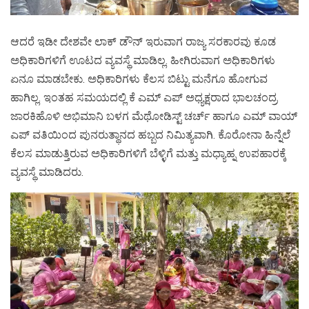
ಆದರೆ ಇಡೀ ದೇಶವೇ ಲಾಕ್ ಡೌನ್ ಇರುವಾಗ ರಾಜ್ಯ ಸರಕಾರವು ಕೂಡ
ಅಧಿಕಾರಿಗಳಿಗೆ ಊಟದ ವ್ಯವಸ್ಥೆ ಮಾಡಿಲ್ಲ. ಹೀಗಿರುವಾಗ ಅಧಿಕಾರಿಗಳು
ಏನೂ ಮಾಡಬೇಕು. ಅಧಿಕಾರಿಗಳು ಕೆಲಸ ಬಿಟ್ಟು ಮನೆಗೂ ಹೋಗುವ
ಹಾಗಿಲ್ಲ. ಇಂತಹ ಸಮಯದಲ್ಲಿ ಕೆ ಎಮ್ ಎಪ್ ಅಧ್ಯಕ್ಷರಾದ ಭಾಲಚಂದ್ರ
ಜಾರಕಿಹೊಳಿ ಅಭಿಮಾನಿ ಬಳಗ ಮೆಥೋಡಿಸ್ಟ್ ಚರ್ಚ್ ಹಾಗೂ ಎಮ್ ವಾಯ್
ಎಪ್ ವತಿಯಿಂದ ಪುನರುತ್ಥಾನದ ಹಬ್ಬದ ನಿಮಿತ್ಯವಾಗಿ. ಕೊರೋನಾ ಹಿನ್ನೆಲೆ
ಕೆಲಸ ಮಾಡುತ್ತಿರುವ ಅಧಿಕಾರಿಗಳಿಗೆ ಬೆಳ್ಳಿಗೆ ಮತ್ತು ಮಧ್ಯಾಹ್ನ ಉಪಹಾರಕ್ಕೆ
ವ್ಯವಸ್ಥೆ ಮಾಡಿದರು.