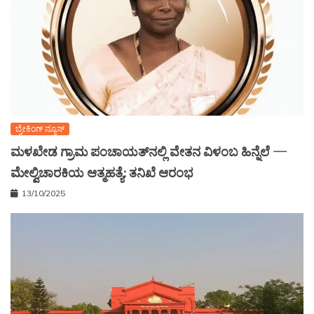
ಬ್ರೇಕಿಂಗ್ ನ್ಯೂಸ್
ಮಳಖೇಡ ಗ್ರಾಮ ಪಂಚಾಯತ್‌ನಲ್ಲಿ ವೇತನ ವಿಳಂಬ ಹಿನ್ನೆಲೆ —
ಮೇಲ್ವಿಚಾರಕಿಯ ಆತ್ಮಹತ್ಯೆ: ತನಿಖೆ ಆರಂಭ
13/10/2025