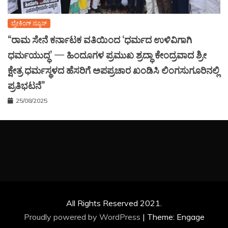
ಬ್ರೇಕಿಂಗ್ ನ್ಯೂಸ್
“ರಾಮ ಸೇನೆ ಕರ್ನಾಟಕ ವತಿಯಿಂದ ‘ಧರ್ಮದ ಉಳಿವಿಗಾಗಿ
ಧರ್ಮಯುದ್ಧ’ — ಹಿಂದೂಗಳ ಪ್ರಮುಖ ಶ್ರದ್ಧಾ ಕೇಂದ್ರವಾದ ಶ್ರೀ
ಕ್ಷೇತ್ರ ಧರ್ಮಸ್ಥಳದ ಹೆಸರಿಗೆ ಅಪಪ್ರಚಾರ ಖಂಡಿಸಿ ಲಿಂಗಸುಗೂರಿನಲ್ಲಿ
ಪ್ರತಿಭಟನೆ”
25/08/2025
All Rights Reserved 2021.
Proudly powered by WordPress
|
Theme: Engage