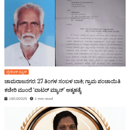
ಬ್ರೇಕಿಂಗ್ ನ್ಯೂಸ್
ಚಾಮರಾಜನಗರ: 27 ತಿಂಗಳ ಸಂಬಳ ಬಾಕಿ; ಗ್ರಾಮ ಪಂಚಾಯಿತಿ
ಕಚೇರಿ ಮುಂದೆ ‘ವಾಟರ್ ಮ್ಯಾನ್’ ಆತ್ಮಹತ್ಯೆ
18/10/2025
1 min read