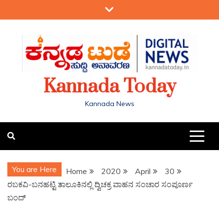
Kannada Today
Kannada News
You are Here
Home
2020
April
30
ರಬಕವಿ-ಬನಹಟ್ಟಿ ತಾಲೂಕಿನಲ್ಲಿ ದ್ವಿಚಕ್ರ ವಾಹನ ಸಂಚಾರ ಸಂಪೂರ್ಣ
ಬಂದ್