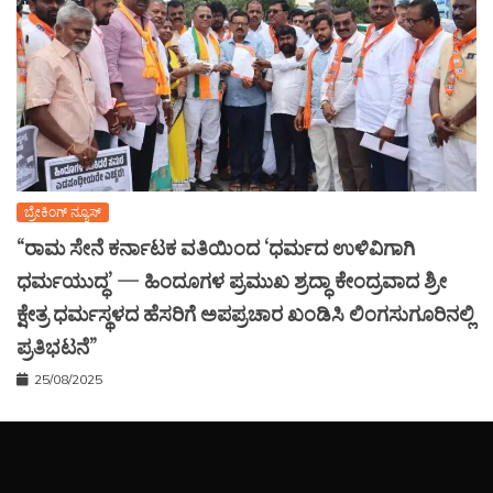
ಬ್ರೇಕಿಂಗ್ ನ್ಯೂಸ್
“ರಾಮ ಸೇನೆ ಕರ್ನಾಟಕ ವತಿಯಿಂದ ‘ಧರ್ಮದ ಉಳಿವಿಗಾಗಿ
ಧರ್ಮಯುದ್ಧ’ — ಹಿಂದೂಗಳ ಪ್ರಮುಖ ಶ್ರದ್ಧಾ ಕೇಂದ್ರವಾದ ಶ್ರೀ
ಕ್ಷೇತ್ರ ಧರ್ಮಸ್ಥಳದ ಹೆಸರಿಗೆ ಅಪಪ್ರಚಾರ ಖಂಡಿಸಿ ಲಿಂಗಸುಗೂರಿನಲ್ಲಿ
ಪ್ರತಿಭಟನೆ”
25/08/2025