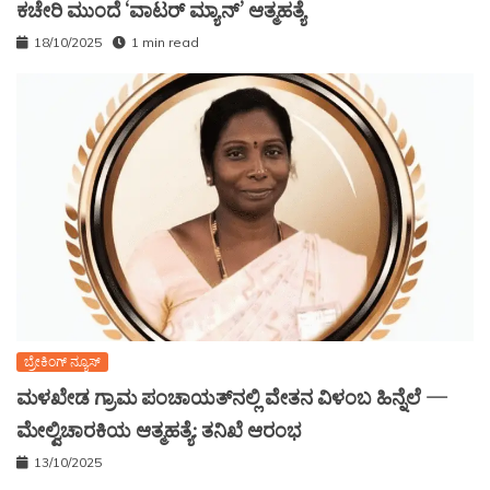
ಕಚೇರಿ ಮುಂದೆ ‘ವಾಟರ್ ಮ್ಯಾನ್’ ಆತ್ಮಹತ್ಯೆ
18/10/2025
1 min read
ಬ್ರೇಕಿಂಗ್ ನ್ಯೂಸ್
ಮಳಖೇಡ ಗ್ರಾಮ ಪಂಚಾಯತ್‌ನಲ್ಲಿ ವೇತನ ವಿಳಂಬ ಹಿನ್ನೆಲೆ —
ಮೇಲ್ವಿಚಾರಕಿಯ ಆತ್ಮಹತ್ಯೆ: ತನಿಖೆ ಆರಂಭ
13/10/2025