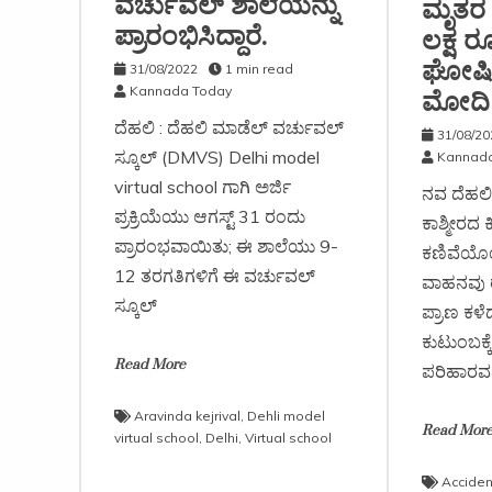
ವರ್ಚುವಲ್ ಶಾಲೆಯನ್ನು
ಮೃತರ ಕ
ಪ್ರಾರಂಭಿಸಿದ್ದಾರೆ.
ಲಕ್ಷ 
ಘೋಷಿಸ
31/08/2022
1 min read
Kannada Today
ಮೋದಿ 
ದೆಹಲಿ : ದೆಹಲಿ ಮಾಡೆಲ್ ವರ್ಚುವಲ್
31/08/20
ಸ್ಕೂಲ್ (DMVS) Delhi model
Kannada
virtual school ಗಾಗಿ ಅರ್ಜಿ
ನವ ದೆಹಲಿ: 
ಪ್ರಕ್ರಿಯೆಯು ಆಗಸ್ಟ್ 31 ರಂದು
ಕಾಶ್ಮೀರದ ಕಿ
ಪ್ರಾರಂಭವಾಯಿತು; ಈ ಶಾಲೆಯು 9-
ಕಣಿವೆಯೊಂದ
12 ತರಗತಿಗಳಿಗೆ ಈ ವರ್ಚುವಲ್
ವಾಹನವು ರಸ
ಸ್ಕೂಲ್
ಪ್ರಾಣ ಕಳೆ
ಕುಟುಂಬಕ್ಕ
Read More
ಪರಿಹಾರವನ್
Aravinda kejrival
,
Dehli model
Read Mor
virtual school
,
Delhi
,
Virtual school
Acciden