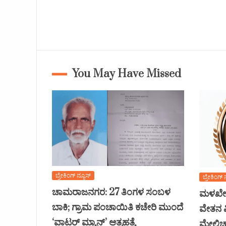
You May Have Missed
ಬ್ರೇಕಿಂಗ್ ನ್ಯೂಸ್
ಬ್ರೇಕಿಂಗ್ 
ಚಾಮರಾಜನಗರ: 27 ತಿಂಗಳ ಸಂಬಳ
ಮಳಖೇಡ
ಬಾಕಿ; ಗ್ರಾಮ ಪಂಚಾಯಿತಿ ಕಚೇರಿ ಮುಂದೆ
ವೇತನ ವ
‘ವಾಟರ್ ಮ್ಯಾನ್’ ಆತ್ಮಹತ್ಯೆ
ಮೇಲ್ವಿ