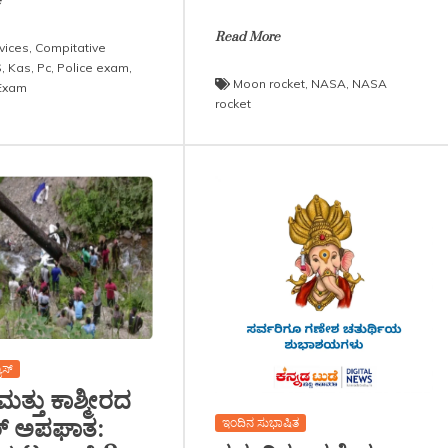
e
Read More
rvices
,
Compitative
S
,
Kas
,
Pc
,
Police exam
,
Moon rocket
,
NASA
,
NASA
Exam
rocket
ೂಸ್
ಮತ್ತು ಕಾಶ್ಮೀರದ
ವಾರ್ ಅಪಘಾತ:
ಇಂದಿನ ಸುಭಾಷಿತ