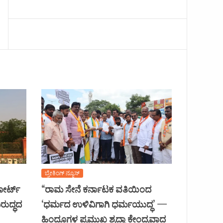
ಬ್ರೇಕಿಂಗ್ ನ್ಯೂಸ್
ಕೋರ್ಟ್
“ರಾಮ ಸೇನೆ ಕರ್ನಾಟಕ ವತಿಯಿಂದ
ರುದ್ಧದ
‘ಧರ್ಮದ ಉಳಿವಿಗಾಗಿ ಧರ್ಮಯುದ್ಧ’ —
ಹಿಂದೂಗಳ ಪ್ರಮುಖ ಶ್ರದ್ಧಾ ಕೇಂದ್ರವಾದ