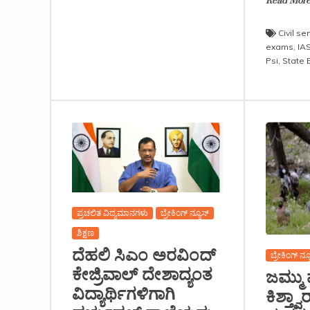
Read Mor
Civil se
exams
,
IA
Psi
,
State 
ಪ್ರಚಲಿತ ವಿದ್ಯಮಾನಗಳು
ಬ್ರೇಕಿಂಗ್ ನ್ಯೂಸ್
ಶಿಕ್ಷಣ
ದೆಹಲಿ ಸಿಎಂ ಅರವಿಂದ್
ಬ್ರೇಕಿಂಗ್ ನ್ಯ
ಕೇಜ್ರಿವಾಲ್ ದೇಶಾದ್ಯಂತ
ಜಮ್ಮು 
ವಿದ್ಯಾರ್ಥಿಗಳಿಗಾಗಿ
ಕಿಶ್ತ್