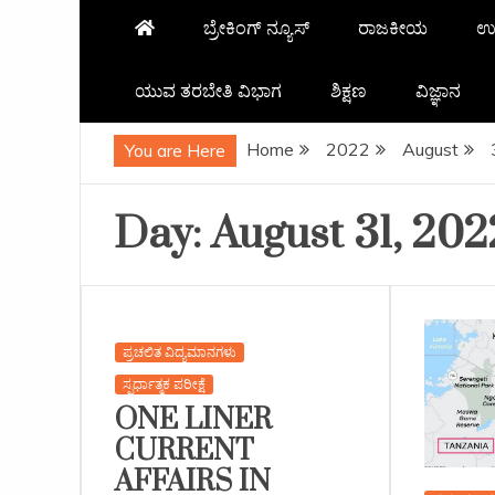
ಬ್ರೇಕಿಂಗ್ ನ್ಯೂಸ್
ರಾಜಕೀಯ
ಉ
ಯುವ ತರಬೇತಿ ವಿಭಾಗ
ಶಿಕ್ಷಣ
ವಿಜ್ಞಾನ
Home
2022
August
You are Here
Day:
August 31, 202
ಪ್ರಚಲಿತ ವಿದ್ಯಮಾನಗಳು
ಸ್ಪರ್ಧಾತ್ಮಕ ಪರೀಕ್ಷೆ
ONE LINER
CURRENT
AFFAIRS IN