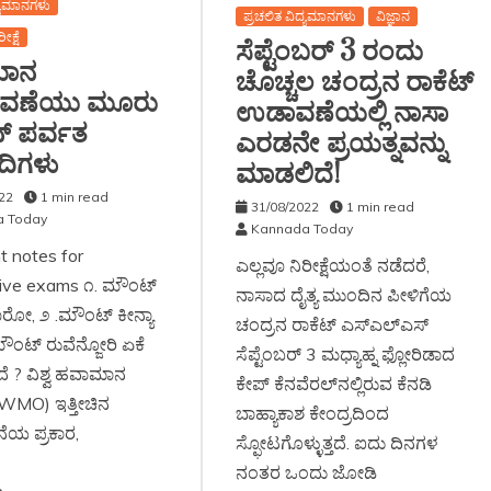
ದ್ಯಮಾನಗಳು
ಪ್ರಚಲಿತ ವಿದ್ಯಮಾನಗಳು
ವಿಜ್ಞಾನ
ೀಕ್ಷೆ
ಸೆಪ್ಟೆಂಬರ್ 3 ರಂದು
ಮಾನ
ಚೊಚ್ಚಲ ಚಂದ್ರನ ರಾಕೆಟ್
ವಣೆಯು ಮೂರು
ಉಡಾವಣೆಯಲ್ಲಿ ನಾಸಾ
ನ್ ಪರ್ವತ
ಎರಡನೇ ಪ್ರಯತ್ನವನ್ನು
ದಿಗಳು
ಮಾಡಲಿದೆ!
22
1 min read
31/08/2022
1 min read
 Today
Kannada Today
t notes for
ಎಲ್ಲವೂ ನಿರೀಕ್ಷೆಯಂತೆ ನಡೆದರೆ,
ive exams ೧. ಮೌಂಟ್
ನಾಸಾದ ದೈತ್ಯ ಮುಂದಿನ ಪೀಳಿಗೆಯ
ರೋ, ೨ .ಮೌಂಟ್ ಕೀನ್ಯಾ
ಚಂದ್ರನ ರಾಕೆಟ್ ಎಸ್‌ಎಲ್‌ಎಸ್
ಮೌಂಟ್ ರುವೆನ್ಜೋರಿ ಏಕೆ
ಸೆಪ್ಟೆಂಬರ್ 3 ಮಧ್ಯಾಹ್ನ ಫ್ಲೋರಿಡಾದ
ಿದೆ ? ವಿಶ್ವ ಹವಾಮಾನ
ಕೇಪ್ ಕೆನವೆರಲ್‌ನಲ್ಲಿರುವ ಕೆನಡಿ
(WMO) ಇತ್ತೀಚಿನ
ಬಾಹ್ಯಾಕಾಶ ಕೇಂದ್ರದಿಂದ
ಯ ಪ್ರಕಾರ,
ಸ್ಫೋಟಗೊಳ್ಳುತ್ತದೆ. ಐದು ದಿನಗಳ
ನಂತರ ಒಂದು ಜೋಡಿ