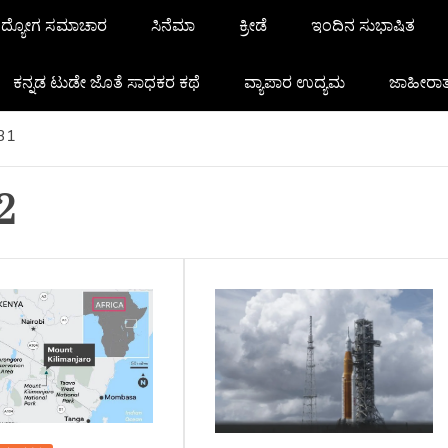
ದ್ಯೋಗ ಸಮಾಚಾರ
ಸಿನೆಮಾ
ಕ್ರೀಡೆ
ಇಂದಿನ ಸುಭಾಷಿತ
ಕನ್ನಡ ಟುಡೇ ಜೊತೆ ಸಾಧಕರ ಕಥೆ
ವ್ಯಾಪಾರ ಉದ್ಯಮ
ಜಾಹೀರಾ
31
2