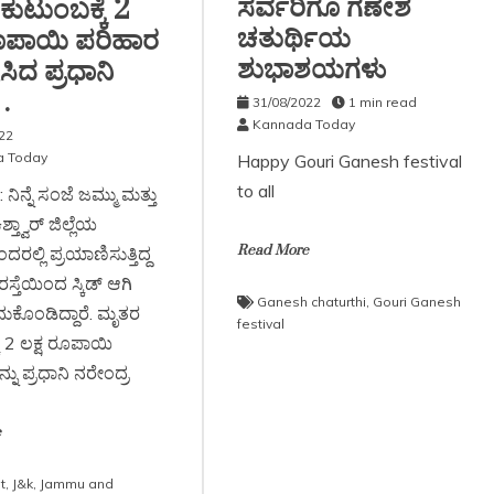
ಸರ್ವರಿಗೂ ಗಣೇಶ
ುಟುಂಬಕ್ಕೆ 2
ಚತುರ್ಥಿಯ
ರೂಪಾಯಿ ಪರಿಹಾರ
ಶುಭಾಶಯಗಳು
ಿದ ಪ್ರಧಾನಿ
.
31/08/2022
1 min read
Kannada Today
22
 Today
Happy Gouri Ganesh festival
to all
ನಿನ್ನೆ ಸಂಜೆ ಜಮ್ಮು ಮತ್ತು
ಶ್ತ್ವಾರ್ ಜಿಲ್ಲೆಯ
Read More
ರಲ್ಲಿ ಪ್ರಯಾಣಿಸುತ್ತಿದ್ದ
್ತೆಯಿಂದ ಸ್ಕಿಡ್ ಆಗಿ
Ganesh chaturthi
,
Gouri Ganesh
ದುಕೊಂಡಿದ್ದಾರೆ. ಮೃತರ
festival
ೆ 2 ಲಕ್ಷ ರೂಪಾಯಿ
ನು ಪ್ರಧಾನಿ ನರೇಂದ್ರ
e
t
,
J&k
,
Jammu and