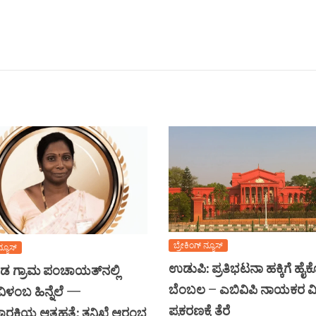
ಬ್ರೇಕಿಂಗ್ ನ್ಯೂಸ್
ನ್ಯೂಸ್
ಉಡುಪಿ: ಪ್ರತಿಭಟನಾ ಹಕ್ಕಿಗೆ ಹೈ
 ಗ್ರಾಮ ಪಂಚಾಯತ್‌ನಲ್ಲಿ
ಬೆಂಬಲ – ಎಬಿವಿಪಿ ನಾಯಕರ ವಿ
ಿಳಂಬ ಹಿನ್ನೆಲೆ —
ಪ್ರಕರಣಕ್ಕೆ ತೆರೆ
ಚಾರಕಿಯ ಆತ್ಮಹತ್ಯೆ: ತನಿಖೆ ಆರಂಭ