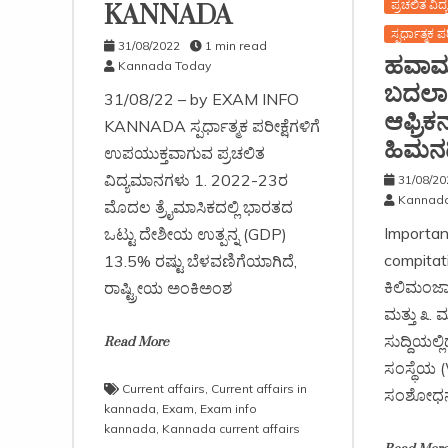
ಪ್ರಚಲಿತ ವಿ
KANNADA
ಸ್ಪರ್ಧಾತ್ಮಕ ಪರ
31/08/2022
1 min read
ಹವಾ
Kannada Today
ಬದಲಾ
31/08/22 – by EXAM INFO
ಆಫ್ರಿಕ
KANNADA ಸ್ಪರ್ಧಾತ್ಮಕ ಪರೀಕ್ಷೆಗಳಿಗೆ
ಹಿಮನ
ಉಪಯುಕ್ತವಾಗುವ ಪ್ರಚಲಿತ
ವಿದ್ಯಮಾನಗಳು 1. 2022-23ರ
31/08/20
Kannada
ಮೊದಲ ತ್ರೈಮಾಸಿಕದಲ್ಲಿ ಭಾರತದ
Importan
ಒಟ್ಟು ದೇಶೀಯ ಉತ್ಪನ್ನ (GDP)
compitat
13.5% ರಷ್ಟು ಬೆಳವಣಿಗೆಯಾಗಿದೆ,
ಕಿಲಿಮಂಜಾ
ರಾಷ್ಟ್ರೀಯ ಅಂಕಿಅಂಶ
ಮತ್ತು ೩. 
ಸುದ್ದಿಯಲ್ಲ
Read More
ಸಂಸ್ಥೆಯ 
Current affairs
,
Current affairs in
ಸಂಶೋಧನೆ
kannada
,
Exam
,
Exam info
kannada
,
Kannada current affairs