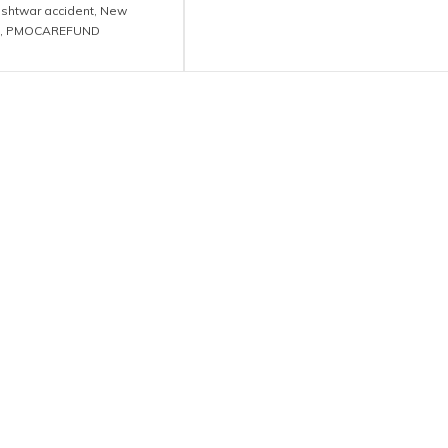
ishtwar accident
,
New
,
PMOCAREFUND