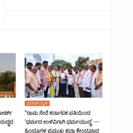
ಬ್ರೇಕಿಂಗ್ ನ್ಯೂಸ್
ಕೋರ್ಟ್
“ರಾಮ ಸೇನೆ ಕರ್ನಾಟಕ ವತಿಯಿಂದ
ರುದ್ಧದ
‘ಧರ್ಮದ ಉಳಿವಿಗಾಗಿ ಧರ್ಮಯುದ್ಧ’ —
ಹಿಂದೂಗಳ ಪ್ರಮುಖ ಶ್ರದ್ಧಾ ಕೇಂದ್ರವಾದ