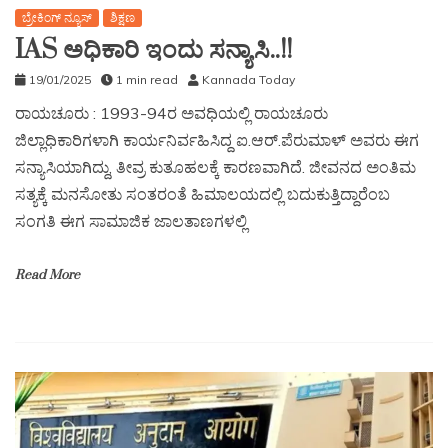
ಬ್ರೇಕಿಂಗ್ ನ್ಯೂಸ್
ಶಿಕ್ಷಣ
IAS ಅಧಿಕಾರಿ ಇಂದು ಸನ್ಯಾಸಿ..!!
19/01/2025
1 min read
Kannada Today
ರಾಯಚೂರು : 1993-94ರ ಅವಧಿಯಲ್ಲಿ ರಾಯಚೂರು
ಜಿಲ್ಲಾಧಿಕಾರಿಗಳಾಗಿ ಕಾರ್ಯನಿರ್ವಹಿಸಿದ್ದ ಐ.ಆರ್.ಪೆರುಮಾಳ್ ಅವರು ಈಗ
ಸನ್ಯಾಸಿಯಾಗಿದ್ದು, ತೀವ್ರ ಕುತೂಹಲಕ್ಕೆ ಕಾರಣವಾಗಿದೆ. ಜೀವನದ ಅಂತಿಮ
ಸತ್ಯಕ್ಕೆ ಮನಸೋತು ಸಂತರಂತೆ ಹಿಮಾಲಯದಲ್ಲಿ ಬದುಕುತ್ತಿದ್ದಾರೆಂಬ
ಸಂಗತಿ ಈಗ ಸಾಮಾಜಿಕ ಜಾಲತಾಣಗಳಲ್ಲಿ
Read More