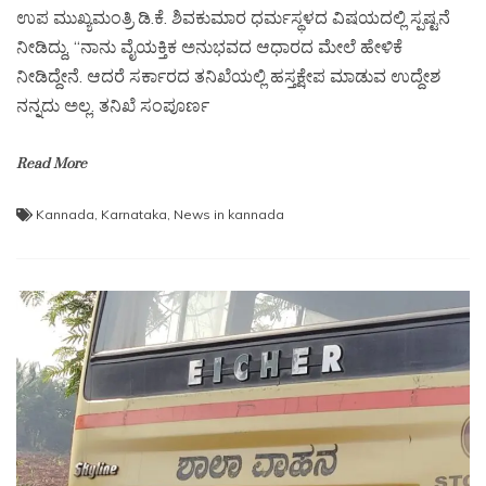
ಉಪ ಮುಖ್ಯಮಂತ್ರಿ ಡಿ.ಕೆ. ಶಿವಕುಮಾರ ಧರ್ಮಸ್ಥಳದ ವಿಷಯದಲ್ಲಿ ಸ್ಪಷ್ಟನೆ
ನೀಡಿದ್ದು, “ನಾನು ವೈಯಕ್ತಿಕ ಅನುಭವದ ಆಧಾರದ ಮೇಲೆ ಹೇಳಿಕೆ
ನೀಡಿದ್ದೇನೆ. ಆದರೆ ಸರ್ಕಾರದ ತನಿಖೆಯಲ್ಲಿ ಹಸ್ತಕ್ಷೇಪ ಮಾಡುವ ಉದ್ದೇಶ
ನನ್ನದು ಅಲ್ಲ. ತನಿಖೆ ಸಂಪೂರ್ಣ
Read More
Kannada
,
Karnataka
,
News in kannada