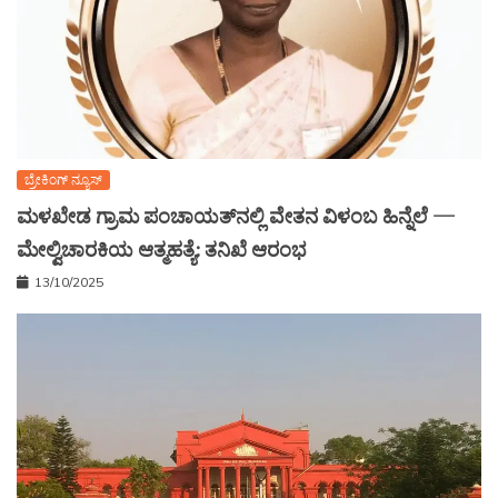
ಬ್ರೇಕಿಂಗ್ ನ್ಯೂಸ್
ಮಳಖೇಡ ಗ್ರಾಮ ಪಂಚಾಯತ್‌ನಲ್ಲಿ ವೇತನ ವಿಳಂಬ ಹಿನ್ನೆಲೆ —
ಮೇಲ್ವಿಚಾರಕಿಯ ಆತ್ಮಹತ್ಯೆ: ತನಿಖೆ ಆರಂಭ
13/10/2025