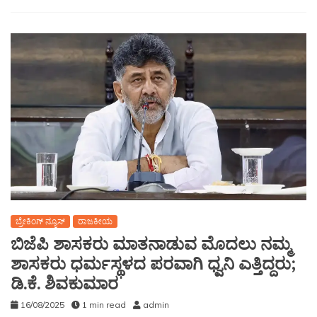
ಬ್ರೇಕಿಂಗ್ ನ್ಯೂಸ್
ರಾಜಕೀಯ
ಬಿಜೆಪಿ ಶಾಸಕರು ಮಾತನಾಡುವ ಮೊದಲು ನಮ್ಮ
ಶಾಸಕರು ಧರ್ಮಸ್ಥಳದ ಪರವಾಗಿ ಧ್ವನಿ ಎತ್ತಿದ್ದರು;
ಡಿ.ಕೆ. ಶಿವಕುಮಾರ
16/08/2025
1 min read
admin