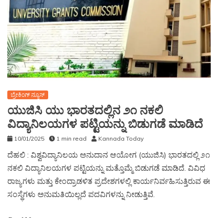
ಬ್ರೇಕಿಂಗ್ ನ್ಯೂಸ್
ಯುಜಿಸಿ ಯು ಭಾರತದಲ್ಲಿನ ೨೧ ನಕಲಿ
ವಿದ್ಯಾನಿಲಯಗಳ ಪಟ್ಟಿಯನ್ನು ಬಿಡುಗಡೆ ಮಾಡಿದೆ
10/01/2025
1 min read
Kannada Today
ದೆಹಲಿ : ವಿಶ್ವವಿದ್ಯಾನಿಲಯ ಅನುದಾನ ಆಯೋಗ (ಯುಜಿಸಿ) ಭಾರತದಲ್ಲಿ ೨೧
ನಕಲಿ ವಿದ್ಯಾನಿಲಯಗಳ ಪಟ್ಟಿಯನ್ನು ಮತ್ತೊಮ್ಮೆ ಬಿಡುಗಡೆ ಮಾಡಿದೆ. ವಿವಿಧ
ರಾಜ್ಯಗಳು ಮತ್ತು ಕೇಂದ್ರಾಡಳಿತ ಪ್ರದೇಶಗಳಲ್ಲಿ ಕಾರ್ಯನಿರ್ವಹಿಸುತ್ತಿರುವ ಈ
ಸಂಸ್ಥೆಗಳು ಅನುಮತಿಯಿಲ್ಲದೆ ಪದವಿಗಳನ್ನು ನೀಡುತ್ತಿವೆ.