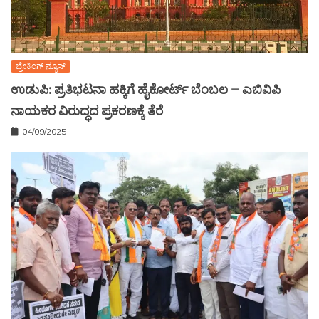
ಬ್ರೇಕಿಂಗ್ ನ್ಯೂಸ್
ಉಡುಪಿ: ಪ್ರತಿಭಟನಾ ಹಕ್ಕಿಗೆ ಹೈಕೋರ್ಟ್ ಬೆಂಬಲ – ಎಬಿವಿಪಿ
ನಾಯಕರ ವಿರುದ್ಧದ ಪ್ರಕರಣಕ್ಕೆ ತೆರೆ
04/09/2025