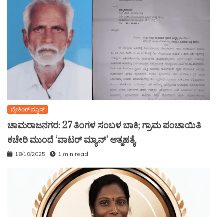
ಬ್ರೇಕಿಂಗ್ ನ್ಯೂಸ್
ಚಾಮರಾಜನಗರ: 27 ತಿಂಗಳ ಸಂಬಳ ಬಾಕಿ; ಗ್ರಾಮ ಪಂಚಾಯಿತಿ
ಕಚೇರಿ ಮುಂದೆ ‘ವಾಟರ್ ಮ್ಯಾನ್’ ಆತ್ಮಹತ್ಯೆ
18/10/2025
1 min read