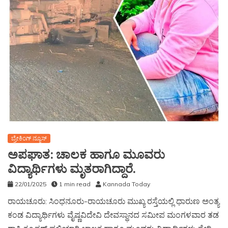
ಬ್ರೇಕಿಂಗ್ ನ್ಯೂಸ್
ಅಪಘಾತ: ಚಾಲಕ ಹಾಗೂ ಮೂವರು
ವಿದ್ಯಾರ್ಥಿಗಳು ಮೃತರಾಗಿದ್ದಾರೆ.
22/01/2025
1 min read
Kannada Today
ರಾಯಚೂರು: ಸಿಂಧನೂರು-ರಾಯಚೂರು ಮುಖ್ಯ ರಸ್ತೆಯಲ್ಲಿ ಧಾರುಣ ಅಂತ್ಯ
ಕಂಡ ವಿದ್ಯಾರ್ಥಿಗಳು ವೈಷ್ಣವಿದೇವಿ ದೇವಸ್ಥಾನದ ಸಮೀಪ ಮಂಗಳವಾರ ತಡ