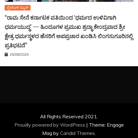
ಬ್ರೇಕಿಂಗ್ ನ್ಯೂಸ್
“ರಾಮ ಸೇನೆ ಕರ್ನಾಟಕ ವತಿಯಿಂದ ‘ಧರ್ಮದ ಉಳಿವಿಗಾಗಿ
ಧರ್ಮಯುದ್ಧ’ — ಹಿಂದೂಗಳ ಪ್ರಮುಖ ಶ್ರದ್ಧಾ ಕೇಂದ್ರವಾದ ಶ್ರೀ
ಕ್ಷೇತ್ರ ಧರ್ಮಸ್ಥಳದ ಹೆಸರಿಗೆ ಅಪಪ್ರಚಾರ ಖಂಡಿಸಿ ಲಿಂಗಸುಗೂರಿನಲ್ಲಿ
ಪ್ರತಿಭಟನೆ”
25/08/2025
All Rights Reserved 2021.
Proudly powered by WordPress
|
Theme: Engage
Mag by
Candid Themes
.