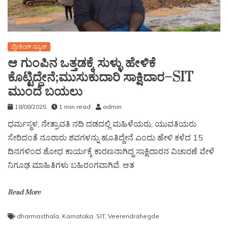
ಬ್ರೇಕಿಂಗ್ ನ್ಯೂಸ್
ಆ ಗುಂಪಿನ ಒತ್ತಡಕ್ಕೆ ಸುಳ್ಳು ಹೇಳಿಕೆ
ಕೊಟ್ಟಿದ್ದೇನೆ;ಮುಸುಕುದಾರಿ ಸಾಕ್ಷಿದಾರ–SIT
ಮುಂದೆ ಬಯಲು
18/08/2025
1 min read
admin
ಧರ್ಮಸ್ಥಳ; ನೇತ್ರಾವತಿ ನದಿ ದಡದಲ್ಲಿ ಮಹಿಳೆಯರು, ಯುವತಿಯರು
ಸೇರಿದಂತೆ ನೂರಾರು ಶವಗಳನ್ನು ಹೂತಿದ್ದೇನೆ ಎಂದು ಹೇಳಿ ಕಳೆದ 15
ದಿನಗಳಿಂದ ಶೋಧ ಕಾರ್ಯಕ್ಕೆ ಕಾರಣನಾಗಿದ್ದ ಸಾಕ್ಷಿದಾರನ ವಿಚಾರಣೆ ವೇಳೆ
ನಿಗೂಢ ಮಾಹಿತಿಗಳು ಬಹಿರಂಗವಾಗಿವೆ. ಆತ
Read More
dharmasthala
,
Karnataka
,
SIT
,
Veerendrahegde