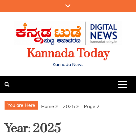
Kannada Today
Kannada News
You are Here
Home
2025
Page 2
Year:
2025