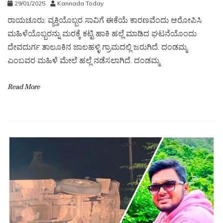
29/01/2025
Kannada Today
ರಾಯಚೂರು: ವ್ಯಕ್ತಿಯೊಬ್ಬರ ಸಾವಿಗೆ ಈಕೆಯೆ ಕಾರಣವೆಂದು ಆರೋಪಿಸಿ
ಮಹಿಳೆಯೊಬ್ಬರನ್ನು ಮರಕ್ಕೆ ಕಟ್ಟಿ ಹಾಕಿ ಹಲ್ಲೆ ಮಾಡಿದ ಘಟನೆಯೊಂದು
ದೇವದುರ್ಗ ತಾಲೂಕಿನ ಜಾಲಹಳ್ಳಿ ಗ್ರಾಮದಲ್ಲಿ ಜರುಗಿದೆ. ದಂಡಮ್ಮ
ಎಂಬವರ ಮಹಿಳೆ ಮೇಲೆ ಹಲ್ಲೆ ನಡೆಸಲಾಗಿದೆ. ದಂಡಮ್ಮ
Read More