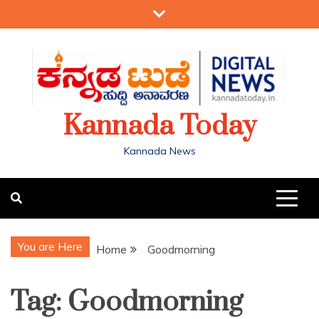
Kannada Today
Kannada News
You are Here
Home
Goodmorning
Tag:
Goodmorning