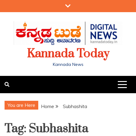
Kannada Today
Kannada News
You are Here
Home
Subhashita
Tag:
Subhashita