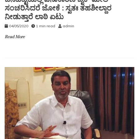
ಸಂಚರಿಸಿದರೆ ಜೋಕೆ : ಸ್ವತಃ ತಹಶೀಲ್ದಾರ
ನೀಡುತ್ತಾರೆ ಲಾಠಿ ಏಟು
04/05/2020
1 min read
admin
Read More