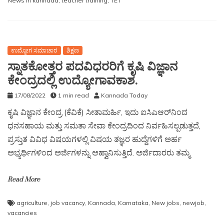
News in kannada
,
teacher training
,
TET
ಉದ್ಯೋಗ ಸಮಾಚಾರ
ಶಿಕ್ಷಣ
ಸ್ನಾತಕೋತ್ತರ ಪದವಿಧರರಿಗೆ ಕೃಷಿ ವಿಜ್ಞಾನ
ಕೇಂದ್ರದಲ್ಲಿ ಉದ್ಯೋಗಾವಕಾಶ.
17/08/2022
1 min read
Kannada Today
ಕೃಷಿ ವಿಜ್ಞಾನ ಕೇಂದ್ರ (ಕೆವಿಕೆ) ಸೀತಾಮರ್ಹಿ, ಇದು ಐಸಿಎಆರ್‌ನಿಂದ
ಧನಸಹಾಯ ಮತ್ತು ಸಮತಾ ಸೇವಾ ಕೇಂದ್ರದಿಂದ ನಿರ್ವಹಿಸಲ್ಪಡುತ್ತದೆ,
ಪ್ರಸ್ತುತ ವಿವಿಧ ವಿಷಯಗಳಲ್ಲಿ ವಿಷಯ ತಜ್ಞರ ಹುದ್ದೆಗಳಿಗೆ ಅರ್ಹ
ಅಭ್ಯರ್ಥಿಗಳಿಂದ ಅರ್ಜಿಗಳನ್ನು ಆಹ್ವಾನಿಸುತ್ತಿದೆ. ಅರ್ಜಿದಾರರು ತಮ್ಮ
Read More
agriculture
,
job vacancy
,
Kannada
,
Karnataka
,
New jobs
,
newjob
,
vacancies