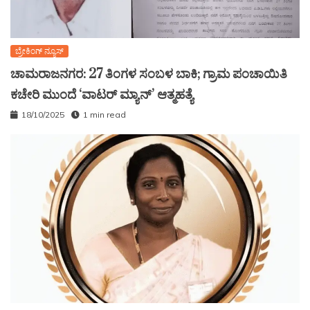
ಬ್ರೇಕಿಂಗ್ ನ್ಯೂಸ್
ಚಾಮರಾಜನಗರ: 27 ತಿಂಗಳ ಸಂಬಳ ಬಾಕಿ; ಗ್ರಾಮ ಪಂಚಾಯಿತಿ
ಕಚೇರಿ ಮುಂದೆ ‘ವಾಟರ್ ಮ್ಯಾನ್’ ಆತ್ಮಹತ್ಯೆ
18/10/2025
1 min read