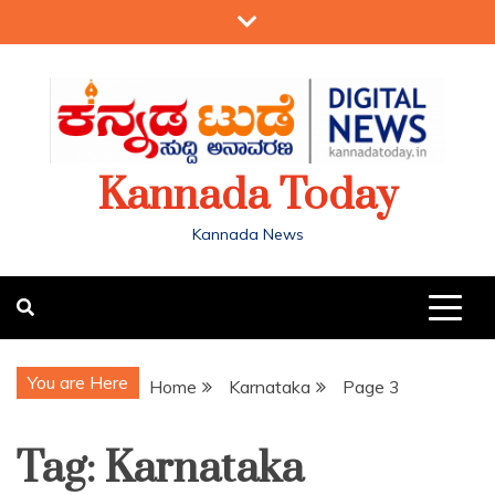
Kannada Today
Kannada News
You are Here
Home
Karnataka
Page 3
Tag:
Karnataka