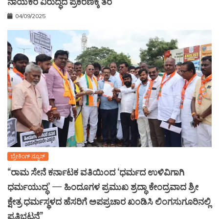
ನಾಯಕರ ವಿರುದ್ಧದ ಪ್ರಕರಣಕ್ಕೆ ತೆರೆ
04/09/2025
ಬ್ರೇಕಿಂಗ್ ನ್ಯೂಸ್
“ರಾಮ ಸೇನೆ ಕರ್ನಾಟಕ ವತಿಯಿಂದ ‘ಧರ್ಮದ ಉಳಿವಿಗಾಗಿ
ಧರ್ಮಯುದ್ಧ’ — ಹಿಂದೂಗಳ ಪ್ರಮುಖ ಶ್ರದ್ಧಾ ಕೇಂದ್ರವಾದ ಶ್ರೀ
ಕ್ಷೇತ್ರ ಧರ್ಮಸ್ಥಳದ ಹೆಸರಿಗೆ ಅಪಪ್ರಚಾರ ಖಂಡಿಸಿ ಲಿಂಗಸುಗೂರಿನಲ್ಲಿ
ಪ್ರತಿಭಟನೆ”