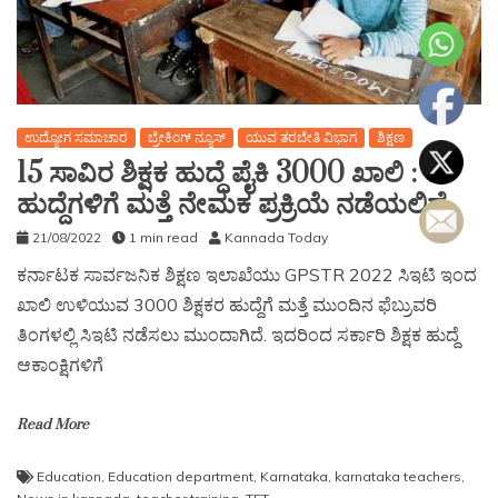
ಉದ್ಯೋಗ ಸಮಾಚಾರ
ಬ್ರೇಕಿಂಗ್ ನ್ಯೂಸ್
ಯುವ ತರಬೇತಿ ವಿಭಾಗ
ಶಿಕ್ಷಣ
15 ಸಾವಿರ ಶಿಕ್ಷಕ ಹುದ್ದೆ ಪೈಕಿ 3000 ಖಾಲಿ : ಈ
ಹುದ್ದೆಗಳಿಗೆ ಮತ್ತೆ ನೇಮಕ ಪ್ರಕ್ರಿಯೆ ನಡೆಯಲಿದೆ.
21/08/2022
1 min read
Kannada Today
ಕರ್ನಾಟಕ ಸಾರ್ವಜನಿಕ ಶಿಕ್ಷಣ ಇಲಾಖೆಯು GPSTR 2022 ಸಿಇಟಿ ಇಂದ
ಖಾಲಿ ಉಳಿಯುವ 3000 ಶಿಕ್ಷಕರ ಹುದ್ದೆಗೆ ಮತ್ತೆ ಮುಂದಿನ ಫೆಬ್ರುವರಿ
ತಿಂಗಳಲ್ಲಿ ಸಿಇಟಿ ನಡೆಸಲು ಮುಂದಾಗಿದೆ. ಇದರಿಂದ ಸರ್ಕಾರಿ ಶಿಕ್ಷಕ ಹುದ್ದೆ
ಆಕಾಂಕ್ಷಿಗಳಿಗೆ
Read More
Education
,
Education department
,
Karnataka
,
karnataka teachers
,