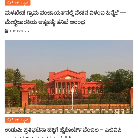
ಬ್ರೇಕಿಂಗ್ ನ್ಯೂಸ್
ಮಳಖೇಡ ಗ್ರಾಮ ಪಂಚಾಯತ್‌ನಲ್ಲಿ ವೇತನ ವಿಳಂಬ ಹಿನ್ನೆಲೆ —
ಮೇಲ್ವಿಚಾರಕಿಯ ಆತ್ಮಹತ್ಯೆ: ತನಿಖೆ ಆರಂಭ
13/10/2025
ಬ್ರೇಕಿಂಗ್ ನ್ಯೂಸ್
ಉಡುಪಿ: ಪ್ರತಿಭಟನಾ ಹಕ್ಕಿಗೆ ಹೈಕೋರ್ಟ್ ಬೆಂಬಲ – ಎಬಿವಿಪಿ