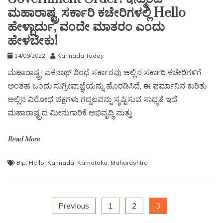
ಮಹಾರಾಷ್ಟ್ರ ಸರ್ಕಾರಿ ಕಚೇರಿಗಳಲ್ಲಿ Hello
ಹೇಳ್ಬಾರ್ದು, ವಂದೇ ಮಾತರಂ ಎಂದು
ಹೇಳಬೇಕು!
14/08/2022
Kannada Today
ಮಹಾರಾಷ್ಟ್ರ: ಏಕನಾಥ್ ಶಿಂಧೆ ಸರ್ಕಾರವು ಅಲ್ಲಿನ ಸರ್ಕಾರಿ ಕಚೇರಿಗಳಿಗೆ
ಅಂತಹ ಒಂದು ಸುಗ್ರೀವಾಜ್ಞೆಯನ್ನು ಹೊರಡಿಸಿದೆ, ಈ ಫರ್ಮಾನಿನ ಕುರಿತು
ಅಲ್ಲಿನ ವಿರೋಧ ಪಕ್ಷಗಳು ಗದ್ದಲವನ್ನು ಸೃಷ್ಟಿಸುವ ಸಾಧ್ಯತೆ ಇದೆ.
ಮಹಾರಾಷ್ಟ್ರದ ಮೀನುಗಾರಿಕೆ ಅಭಿವೃದ್ಧಿ ಮತ್ತು
Read More
Bjp
,
Hello
,
Kannada
,
Karnataka
,
Maharashtra
Previous
1
2
3