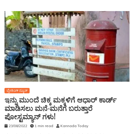
ಬ್ರೇಕಿಂಗ್ ನ್ಯೂಸ್
ಇನ್ನು ಮುಂದೆ ಚಿಕ್ಕ ಮಕ್ಕಳಿಗೆ ಆಧಾರ್ ಕಾರ್ಡ್
ಮಾಡಿಸಲು ಮನೆ-ಮನೆಗೆ ಬರುತ್ತಾರೆ
ಪೋಸ್ಟಮ್ಯಾನ್‌ ಗಳು!
23/08/2022
1 min read
Kannada Today